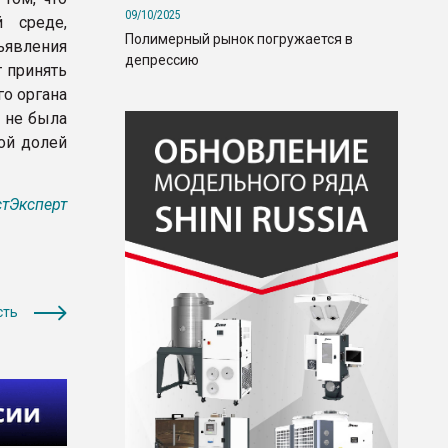
09/10/2025
 среде,
Полимерный рынок погружается в
явления
депрессию
 принять
го органа
 не была
ой долей
тЭксперт
сть