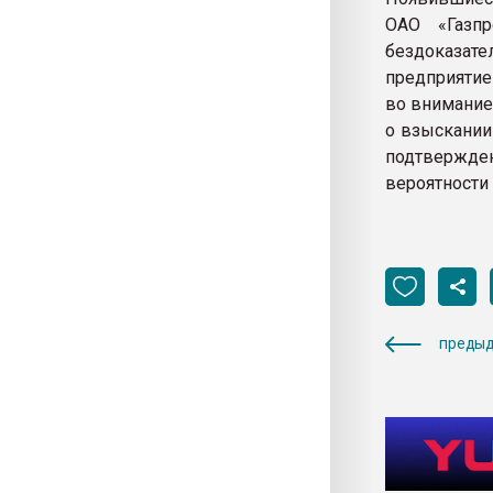
ОАО «Газп
бездоказа
предприятие
во внимание
о взыскании
подтвержден
вероятности
предыд