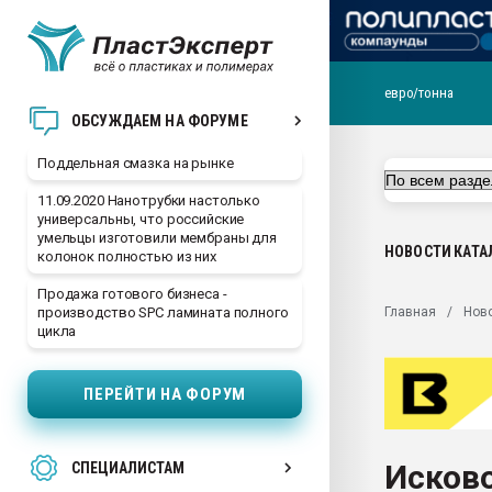
евро/тонна
Помощь в подборе мат
ОБСУЖДАЕМ НА ФОРУМЕ
Вакуум-формовочные 
Поддельная смазка на рынке
ближайшее подмосковье
Подмосковье, Москва
11.09.2020 Нанотрубки настолько
универсальны, что российские
28.07.2026 Автоматиза
умельцы изготовили мембраны для
первый план в перераб
НОВОСТИ
КАТА
колонок полностью из них
пластмасс
Продажа готового бизнеса -
28.07.2026 "Техноникол
Главная
Нов
производство SPC ламината полного
ситуацией на строител
цикла
Всё, что касается выду
бутылок
ПЕРЕЙТИ НА ФОРУМ
Материал поверхности 
вакуумного формовани
Исков
СПЕЦИАЛИСТАМ
Продам отходы Компо
поликарбоната и АБС-п