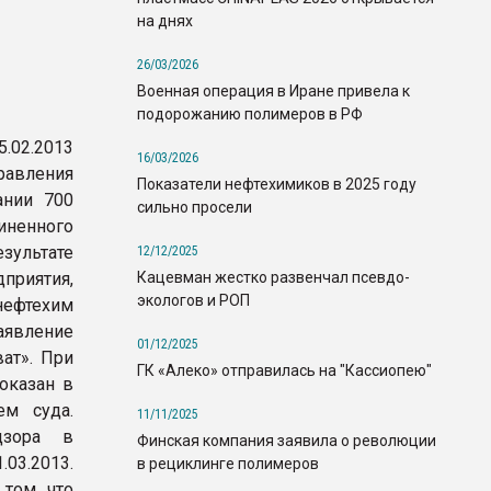
на днях
26/03/2026
Военная операция в Иране привела к
подорожанию полимеров в РФ
5.02.2013
16/03/2026
равления
Показатели нефтехимиков в 2025 году
ании 700
сильно просели
ненного
льтате
12/12/2025
Кацевман жестко развенчал псевдо-
приятия,
экологов и РОП
нефтехим
аявление
01/12/2025
ат». При
ГК «Алеко» отправилась на "Кассиопею"
оказан в
м суда.
11/11/2025
дзора в
Финская компания заявила о революции
03.2013.
в рециклинге полимеров
том, что