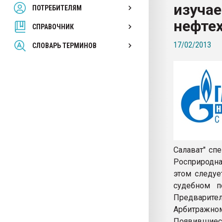
изуча
ПОТРЕБИТЕЛЯМ
Armaloy PC/ABS-1IM че
нефте
СПРАВОЧНИК
ПЕРЕЙТИ НА 
17/02/2013
СЛОВАРЬ ТЕРМИНОВ
Салават" сп
Росприродна
этом следуе
судебном п
Предварит
Арбитражно
Появившиеся