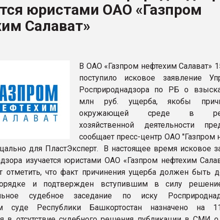
ется юристами ОАО «Газпром
рный цвет
хим Салават»
ФОРУМ
В ОАО «Газпром нефтехим Салават» 1
поступило исковое заявление Уп
Росприроднадзора по РБ о взыск
млн руб. ущерба, якобы причи
окружающей среде в резу
хозяйственной деятельности пред
сообщает пресс-центр ОАО "Газпром 
ецально для ПластЭксперт. В настоящее время исковое з
дзора изучается юристами ОАО «Газпром нефтехим Салав
т отметить, что факт причинения ущерба должен быть д
орядке и подтвержден вступившим в силу решение
ельное судебное заседание по иску Росприродна
м суде Республики Башкортостан назначено на 11.
 в отсутствие судебного решения публикации в СМИ о 