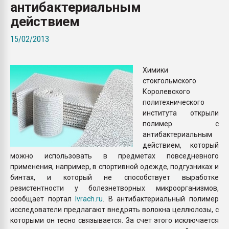
антибактериальным
покупка, обмен
действием
ПЕРЕЙТИ НА 
15/02/2013
Химики
стокгольмского
Королевского
политехнического
института открыли
полимер с
антибактериальным
действием, который
можно использовать в предметах повседневного
применения, например, в спортивной одежде, подгузниках и
бинтах, и который не способствует выработке
резистентности у болезнетворных микроорганизмов,
сообщает портал
lvrach.ru
. В антибактериальный полимер
исследователи предлагают внедрять волокна целлюлозы, с
которыми он тесно связывается. За счет этого исключается