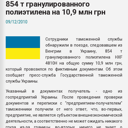
854 т гранулированного
Armaloy PC/ABS-1IM че
полиэтилена на 10,9 млн грн
ПЕРЕЙТИ НА 
09/12/2010
Сотрудники таможенной службы
обнаружили в поезде, следовавшем из
Венгрии в Украину, 854 т
гранулированного полиэтилена HXF
4810H на общую сумму 10,9 млн грн,
который провозился по фиктивным документам. Об этом
сообщает пресс-служба Государственной таможенной
службы Украины.
Указанный в документах получатель - одно из
госпредприятий Украины. После проведения проверки
документов и переписки с "предприятием-получателем"
таможенники получили от него ответ, что, во-первых,
предприятие, не является субъектом внешнеэкономической
деятельности, а соответственно не может ожидать никакого
груза из-за границы, во-вторых, ничего не знает о