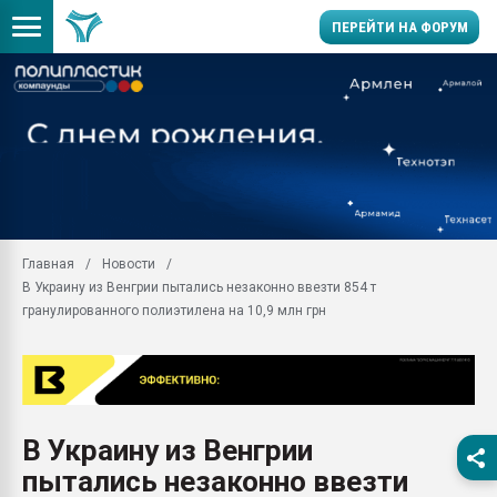
ПЕРЕЙТИ НА ФОРУМ
Помощь в подборе мат
Вакуум-формовочные 
ближайшее подмосковье
Подмосковье, Москва
28.07.2026 Автоматиза
первый план в перераб
Главная
Новости
пластмасс
В Украину из Венгрии пытались незаконно ввезти 854 т
28.07.2026 "Техноникол
гранулированного полиэтилена на 10,9 млн грн
ситуацией на строител
Всё, что касается выду
бутылок
Материал поверхности 
вакуумного формовани
В Украину из Венгрии
пытались незаконно ввезти
Продам отходы Компо
поликарбоната и АБС-п