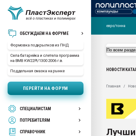
евро/тонна
Продажа готового бизн
ОБСУЖДАЕМ НА ФОРУМЕ
производство SPC лам
цикла
Формовка подкрылков из ПНД
29.07.2026 ФРП помог 
Села батарейка и слетела программа
заводу пластмасс" зах
на BMB KW22PI/1300 2006 г.в.
ППЭ
НОВОСТИ
КАТА
Поддельная смазка на рынке
Помощь в подборе мат
Вакуум-формовочные 
Главная
Нов
ПЕРЕЙТИ НА ФОРУМ
ближайшее подмосковье
Подмосковье, Москва
28.07.2026 Автоматиза
СПЕЦИАЛИСТАМ
первый план в перераб
пластмасс
ПОТРЕБИТЕЛЯМ
28.07.2026 "Техноникол
Лучши
ситуацией на строител
СПРАВОЧНИК