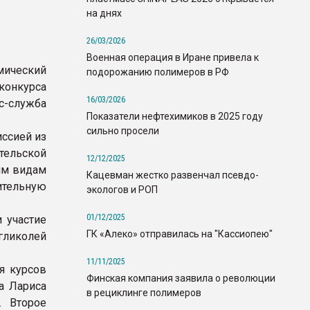
на днях
26/03/2026
Военная операция в Иране привела к
ический
подорожанию полимеров в РФ
конкурса
16/03/2026
с-служба
Показатели нефтехимиков в 2025 году
сильно просели
ссией из
тельской
12/12/2025
им видам
Кацевман жестко развенчал псевдо-
тельную
экологов и РОП
01/12/2025
 участие
ГК «Алеко» отправилась на "Кассиопею"
гликолей
11/11/2025
я курсов
Финская компания заявила о революции
а Лариса
в рециклинге полимеров
. Второе