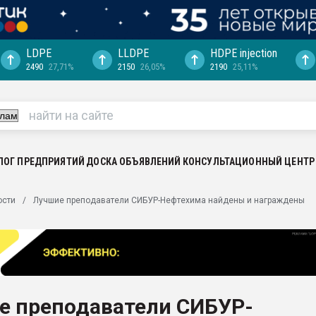
LDPE
LLDPE
HDPE injection
2490
27,71%
2150
26,05%
2190
25,11%
еса -
ината полного
"Ижевскому
ватить рынок
ЛОГ ПРЕДПРИЯТИЙ
ДОСКА ОБЪЯВЛЕНИЙ
КОНСУЛЬТАЦИОННЫЙ ЦЕНТР
ериала
машины:
ости
Лучшие преподаватели СИБУР-Нефтехима найдены и награждены
, с.-в.
ция выходит на
отке
ь" довольна
е преподаватели СИБУР-
ьном рынке