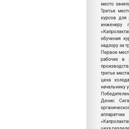
место занял
Третье мест
курсов для 
инженеру 
«Капролакт
обучения ку
надзору за т
Первое мест
рабочих в 
производств
третье мест
цеха холод
начальнику у
Победителе
Денис Сига
органическо
аппаратчи
«Капролакт
цеха раздел