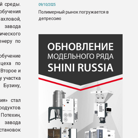
й среды.
09/10/2025
обучения
Полимерный рынок погружается в
депрессию
ахловой,
 завода
ического
енеру по
обучение
 цеха по
 Второе и
у участка
 Бузину,
ия» стал
родуктов
Потехин,
 завода
становок