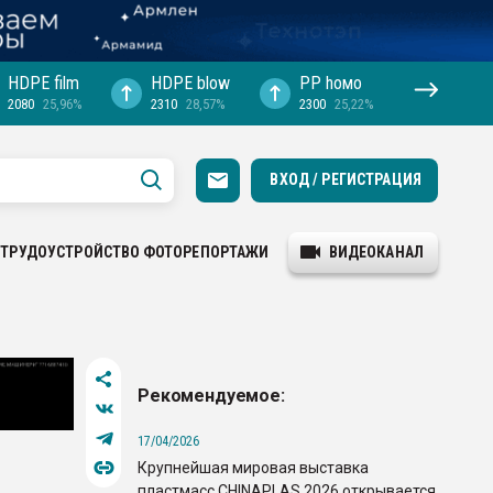
HDPE film
HDPE blow
PP hомо
2080
25,96%
2310
28,57%
2300
25,22%
ВХОД / РЕГИСТРАЦИЯ
ТРУДОУСТРОЙСТВО
ФОТОРЕПОРТАЖИ
ВИДЕОКАНАЛ
Рекомендуемое:
17/04/2026
Крупнейшая мировая выставка
пластмасс CHINAPLAS 2026 открывается