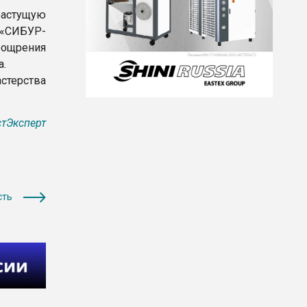
растущую
«СИБУР-
оощрения
а.
терства
тЭксперт
сть