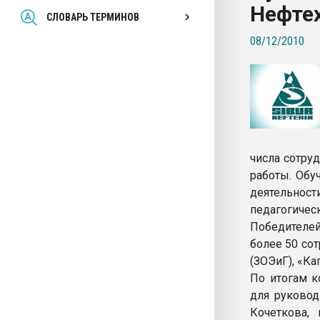
Нефте
Всё, что касается выду
СЛОВАРЬ ТЕРМИНОВ
бутылок
08/12/2010
ПЕРЕЙТИ НА 
числа сотру
работы. Обу
деятельно
педагогичес
Победителей
более 50 со
(ЗОЭиГ), «Ка
По итогам к
для руковод
Кочеткова,