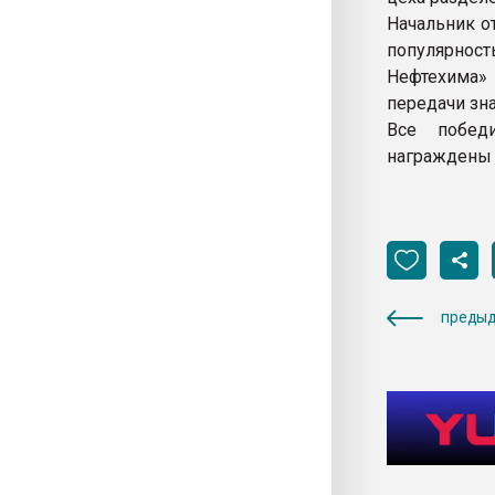
Начальник о
популярно
Нефтехима»
передачи зн
Все победи
награждены
предыд