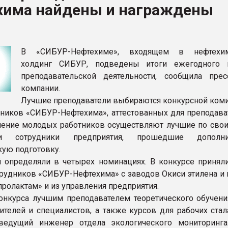
хима найдены и награждены
ва ПЭТ
ФОРУМ
В «СИБУР-Нефтехиме», входящем в нефтехим
холдинг СИБУР, подведены итоги ежегодного 
преподавательской деятельности, сообщила прес
компании.
Лучшие преподаватели выбираются конкурсной коми
дников «СИБУР-Нефтехима», аттестованных для преподава
чение молодых работников осуществляют лучшие по сво
сти сотрудники предприятия, прошедшие дополни
кую подготовку.
 определяли в четырех номинациях. В конкурсе приняли
трудников «СИБУР-Нефтехима» с заводов Окиси этилена и 
пролактам» и из управления предприятия.
онкурса лучшим преподавателем теоретического обучени
ителей и специалистов, а также курсов для рабочих стал
 ведущий инженер отдела экологического мониторинга