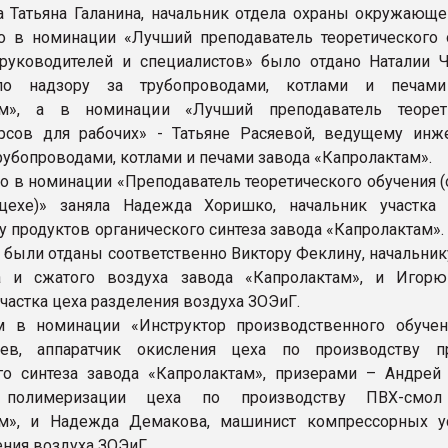
а Татьяна Галанина, начальник отдела охраны окружающе
о в номинации «Лучший преподаватель теоретического 
руководителей и специалистов» было отдано Наталии Ч
по надзору за трубопроводами, котлами и печами
ам», а в номинации «Лучший преподаватель теорет
рсов для рабочих» - Татьяне Расяевой, ведущему инж
рубопроводами, котлами и печами завода «Капролактам».
о в номинации «Преподаватель теоретического обучения (
цехе)» заняла Надежда Хоришко, начальник участка
у продуктов органического синтеза завода «Капролактам».
а были отданы соответственно Виктору Феклину, начальник
а и сжатого воздуха завода «Капролактам», и Игорю
частка цеха разделения воздуха ЗОЭиГ.
м в номинации «Инструктор производственного обучен
ев, аппаратчик окисления цеха по производству п
го синтеза завода «Капролактам», призерами – Андрей 
к полимеризации цеха по производству ПВХ-смол
ам», и Надежда Демакова, машинист компрессорных у
ения воздуха ЗОЭиГ.