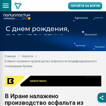
ПЕРЕЙТИ НА ФОРУМ
28.07.2026 Автоматиза
первый план в перераб
пластмасс
28.07.2026 "Техноникол
ситуацией на строител
Всё, что касается выду
Главная
Новости
бутылок
В Иране налажено производство асфальта из модифицированного
Материал поверхности 
полимерами бутима
вакуумного формовани
Продам отходы Компо
поликарбоната и АБС-п
Armaloy PC/ABS-1IM че
26.07.2022 "Сибирский т
В Иране налажено
намного дороже
производство асфальта из
Профильная литератур