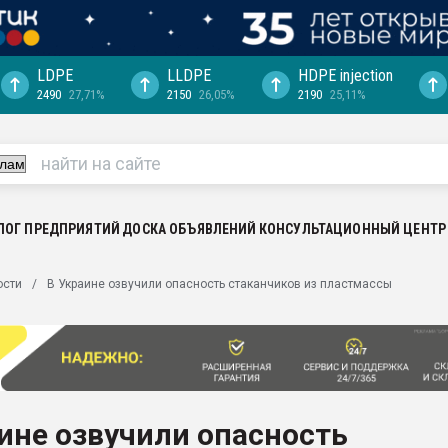
LDPE
LLDPE
HDPE injection
2490
27,71%
2150
26,05%
2190
25,11%
еса -
ината полного
"Ижевскому
ватить рынок
ЛОГ ПРЕДПРИЯТИЙ
ДОСКА ОБЪЯВЛЕНИЙ
КОНСУЛЬТАЦИОННЫЙ ЦЕНТР
ериала
машины:
ости
В Украине озвучили опасность стаканчиков из пластмассы
, с.-в.
ция выходит на
отке
ь" довольна
ине озвучили опасность
ьном рынке