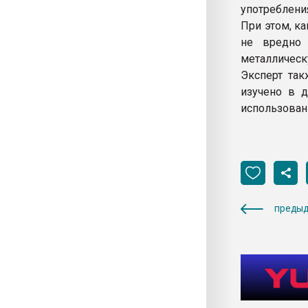
употребления
При этом, к
не вредно 
металлическ
Эксперт так
изучено в д
использован
предыд