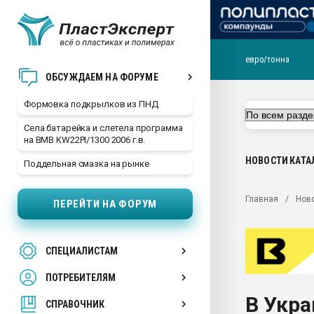
евро/тонна
Продажа готового бизн
ОБСУЖДАЕМ НА ФОРУМЕ
производство SPC лам
цикла
Формовка подкрылков из ПНД
29.07.2026 ФРП помог 
Села батарейка и слетела программа
заводу пластмасс" зах
на BMB KW22PI/1300 2006 г.в.
ППЭ
НОВОСТИ
КАТА
Поддельная смазка на рынке
Помощь в подборе мат
Вакуум-формовочные 
Главная
Нов
ПЕРЕЙТИ НА ФОРУМ
ближайшее подмосковье
Подмосковье, Москва
28.07.2026 Автоматиза
СПЕЦИАЛИСТАМ
первый план в перераб
пластмасс
ПОТРЕБИТЕЛЯМ
28.07.2026 "Техноникол
В Укра
ситуацией на строител
СПРАВОЧНИК