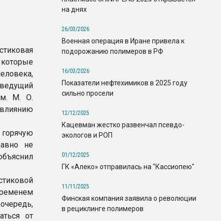
на днях
26/03/2026
Военная операция в Иране привела к
стиковая
подорожанию полимеров в РФ
 которые
16/03/2026
еловека,
Показатели нефтехимиков в 2025 году
ведущий
сильно просели
м. М. О.
 влиянию
12/12/2025
Кацевман жестко развенчал псевдо-
горячую
экологов и РОП
авно не
01/12/2025
 объяснил
ГК «Алеко» отправилась на "Кассиопею"
стиковой
11/11/2025
временем
Финская компания заявила о революции
очередь,
в рециклинге полимеров
аться от