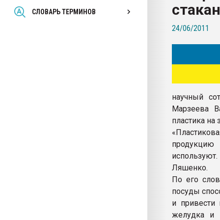
стака
Всё, что касается выду
СЛОВАРЬ ТЕРМИНОВ
бутылок
24/06/2011
ПЕРЕЙТИ НА 
научный со
Марзеева В
пластика на 
«Пластиков
продукцию 
используют.
Ляшенко.
По его слов
посуды спос
и привести 
желудка и 