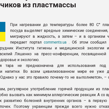
нчиков из пластмассы
ва ПЭТ
ФОРУМ
При нагревании до температуры более 80 С° пла
посуда выделяет вредные химические соединения,
мигрируют в жидкость, а затем – и в организм ч
передает портал
comments.ua
. Об этом сообщил 
трудник Института гигиены и медицинской экологии и
асилий Ляшенко на пресс-конференции, посвященной
здоровье и экологию.
ая тара не предназначена для использования под 
и напитки. Во всем цивилизованном мире ее уже д
 Однако у нас это правило почему-то не выполняется», –
ам, регулярное употребление горячей продукции из пла
обно вызвать как минимум аллергические реакции. А со 
к развитию болезней внутренних органов – в первую 
почек. Поэтому украинцам прежде всего нужно отказ