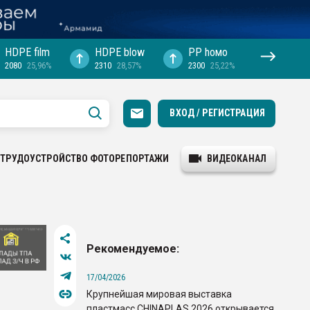
HDPE film
HDPE blow
PP hомо
2080
25,96%
2310
28,57%
2300
25,22%
ВХОД / РЕГИСТРАЦИЯ
ТРУДОУСТРОЙСТВО
ФОТОРЕПОРТАЖИ
ВИДЕОКАНАЛ
Рекомендуемое:
17/04/2026
Крупнейшая мировая выставка
пластмасс CHINAPLAS 2026 открывается