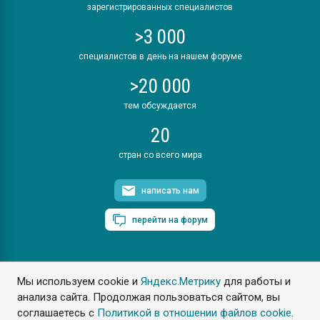
зарегистрированных специалистов
>3 000
специалистов в день на нашем форуме
>20 000
тем обсуждается
20
стран со всего мира
написать нам
перейти на форум
Мы используем cookie и
Яндекс.Метрику
для работы и
ПластЭксперт © 2006. Все права защищены
анализа сайта. Продолжая пользоваться сайтом, вы
Разрешается копирование материалов сайта с обязательной
ссылкой на www.e-plastic.ru
соглашаетесь с
Политикой в отношении файлов cookie
.