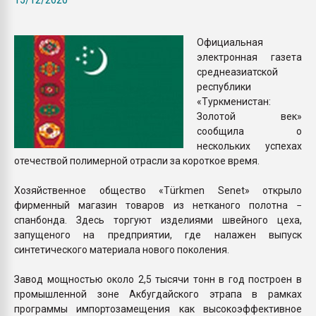
Всё, что касается выду
бутылок
Официальная
электронная газета
ПЕРЕЙТИ НА 
среднеазиатской
республики
«Туркменистан:
Золотой век»
сообщила о
нескольких успехах
отечествой полимерной отрасли за короткое время.
Хозяйственное общество «Тürkmen Senet» открыло
фирменный магазин товаров из нетканого полотна −
спанбонда. Здесь торгуют изделиями швейного цеха,
запущеного на предприятии, где налажен выпуск
синтетического материала нового поколения.
Завод мощностью около 2,5 тысячи тонн в год построен в
промышленной зоне Акбугдайского этрапа в рамках
программы импортозамещения как высокоэффективное