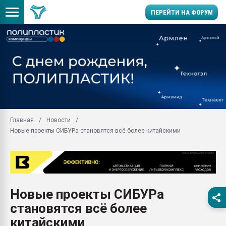
ПЕРЕЙТИ НА ФОРУМ
Помощь в подборе мат
Вакуум-формовочные 
ближайшее подмосковье
Подмосковье, Москва
28.07.2026 Автоматиза
первый план в перераб
Главная
Новости
пластмасс
Новые проекты СИБУРа становятся всё более китайскими
28.07.2026 "Техноникол
ситуацией на строител
Всё, что касается выду
бутылок
Новые проекты СИБУРа
Материал поверхности 
вакуумного формовани
становятся всё более
Продам отходы Компо
китайскими
поликарбоната и АБС-п