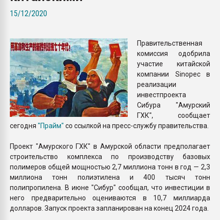
Armaloy PC/ABS-1IM че
15/12/2020
ПЕРЕЙТИ НА 
Правительственная
комиссия одобрила
участие китайской
компании Sinopec в
реализации
инвестпроекта
Сибура "Амурский
ГХК", сообщает
сегодня
"Прайм"
со ссылкой на пресс-службу правительства.
Проект "Амурского ГХК" в Амурской области предполагает
строительство комплекса по производству базовых
полимеров общей мощностью 2,7 миллиона тонн в год — 2,3
миллиона тонн полиэтилена и 400 тысяч тонн
полипропилена. В июне "Сибур" сообщал, что инвестиции в
него предварительно оцениваются в 10,7 миллиарда
долларов. Запуск проекта запланирован на конец 2024 года.