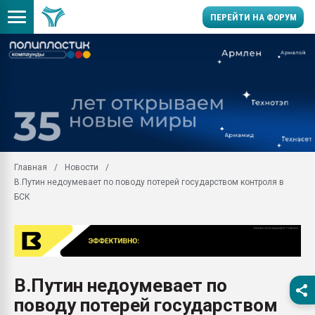
ПЕРЕЙТИ НА ФОРУМ
Помощь в подборе мат
Вакуум-формовочные 
ближайшее подмосковье
Подмосковье, Москва
28.07.2026 Автоматиза
первый план в перераб
Главная
Новости
пластмасс
В.Путин недоумевает по поводу потерей государством контроля в
28.07.2026 "Техноникол
БСК
ситуацией на строител
Всё, что касается выду
бутылок
Материал поверхности 
вакуумного формовани
В.Путин недоумевает по
поводу потерей государством
Продам отходы Компо
поликарбоната и АБС-п