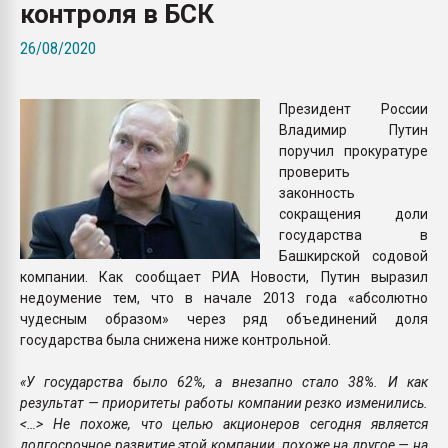
контроля в БСК
Armaloy PC/ABS-1IM че
26/08/2020
ПЕРЕЙТИ НА 
Президент России
Владимир Путин
поручил прокуратуре
проверить
законность
сокращения доли
государства в
Башкирской содовой
компании. Как сообщает РИА Новости, Путин выразил
недоумение тем, что в начале 2013 года «абсолютно
чудесным образом» через ряд объединений доля
государства была снижена ниже контрольной.
«У государства было 62%, а внезапно стало 38%. И как
результат — приоритеты работы компании резко изменились.
<…> Не похоже, что целью акционеров сегодня является
долгосрочное развитие этой компании, похоже на другое — на