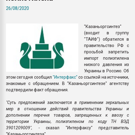
Всё, что касается выду
26/08/2020
бутылок
"Казаньоргсинтез"
ПЕРЕЙТИ НА 
(входит в группу
"ТАИФ") обратился в
правительство РФ с
просьбой запретить
импорт полиэтилена
низкого давления из
Украины в Россию. Об
этом сегодня сообщил
"Интерфакс"
со ссылкой на источники,
знакомые с обращением. В "Казаньоргсинтезе" агентству
подтвердили факт обращения.
"Суть предложений заключается в применении зеркальных
мер в отношении действий правительства Украины и
дополнении перечня товаров, запрещенных к ввозу с
территории Украины, полиэтиленом по коду ТН ВЭД
3901209009", -
сказал "Интерфаксу" представитель
"Казаньоргсинтеза".