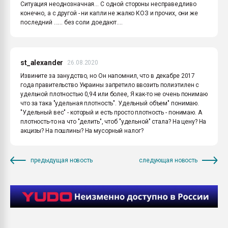
Ситуация неоднозначная... С одной стороны несправедливо
конечно, а с другой - ни капли не жалко КОЗ и прочих, они же
последний ...... без соли доедают....
st_alexander
26.08.2020
Извините за занудство, но Он напомнил, что в декабре 2017
года правительство Украины запретило ввозить полиэтилен с
удельной плотностью 0,94 или более, Я как-то не очень понимаю
что за така "удельная плотность". Удельный объем" понимаю.
"Удельный вес" - который и есть просто плотность - понимаю. А
плотность-то на что "делить", чтоб "удельной" стала? На цену? На
акцизы? На пошлины? На мусорный налог?
предыдущая новость
следующая новость