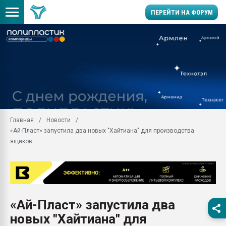
ПЕРЕЙТИ НА ФОРУМ
Продажа готового бизн
производство SPC лам
цикла
29.07.2026 ФРП помог 
заводу пластмасс" зах
ППЭ
Главная
Новости
Помощь в подборе мат
«Ай-Пласт» запустила два новых "Хайтиана" для производства
Вакуум-формовочные 
ящиков
ближайшее подмосковье
Подмосковье, Москва
28.07.2026 Автоматиза
первый план в перераб
пластмасс
«Ай-Пласт» запустила два
28.07.2026 "Техноникол
новых "Хайтиана" для
ситуацией на строител