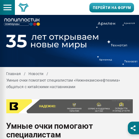
ПЕРЕЙТИ НА ФОРУМ
Продажа готового бизн
производство SPC лам
цикла
29.07.2026 ФРП помог 
заводу пластмасс" зах
ППЭ
Главная
Новости
Помощь в подборе мат
Умные очки помогают специалистам «Нижнекамскнефтехима»
Вакуум-формовочные 
общаться с китайскими наставниками
ближайшее подмосковье
Подмосковье, Москва
28.07.2026 Автоматиза
первый план в перераб
пластмасс
Умные очки помогают
28.07.2026 "Техноникол
специалистам
ситуацией на строител