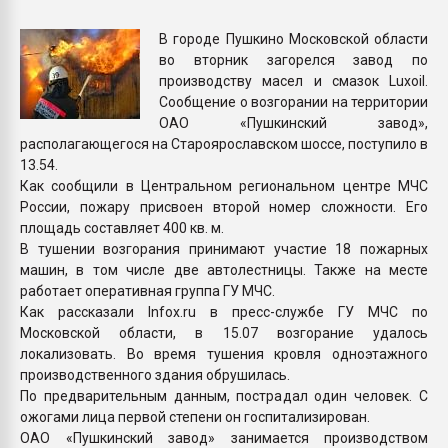
Armaloy PC/ABS-1IM че
В городе Пушкино Московской области
во вторник загорелся завод по
ПЕРЕЙТИ НА 
производству масел и смазок Luxoil.
Сообщение о возгорании на территории
ОАО «Пушкинский завод»,
располагающегося на Староярославском шоссе, поступило в
13.54.
Как сообщили в Центральном региональном центре МЧС
России, пожару присвоен второй номер сложности. Его
площадь составляет 400 кв. м.
В тушении возгорания принимают участие 18 пожарных
машин, в том числе две автолестницы. Также на месте
работает оперативная группа ГУ МЧС.
Как рассказали Infox.ru в пресс-службе ГУ МЧС по
Московской области, в 15.07 возгорание удалось
локализовать. Во время тушения кровля одноэтажного
производственного здания обрушилась.
По предварительным данным, пострадал один человек. С
ожогами лица первой степени он госпитализирован.
ОАО «Пушкинский завод» занимается производством