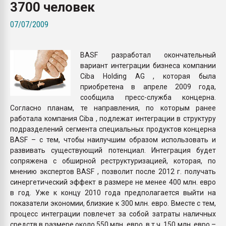
3700 человек
Всё, что касается выду
бутылок
07/07/2009
ПЕРЕЙТИ НА 
BASF разработал окончательный
вариант интеграции бизнеса компании
Ciba Holding AG , которая была
приобретена в апреле 2009 года,
сообщила пресс-служба концерна.
Согласно планам, те направления, по которым ранее
работала компания Ciba , подлежат интеграции в структуру
подразделений сегмента специальных продуктов концерна
BASF – с тем, чтобы наилучшим образом использовать и
развивать существующий потенциал. Интеграция будет
сопряжена с обширной реструктуризацией, которая, по
мнению экспертов BASF , позволит после 2012 г. получать
синергетический эффект в размере не менее 400 млн. евро
в год. Уже к концу 2010 года предполагается выйти на
показатели экономии, близкие к 300 млн. евро. Вместе с тем,
процесс интеграции повлечет за собой затраты наличных
средств в размере около 550 млн. евро, в т.ч. 150 млн. евро –