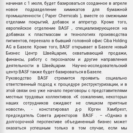
начиная с 1 июля, будет базироваться созданное в апреле
новое подразделение химикатов для бумажной
промышленности ( Paper Chemicals ), вместе со смежными
отделами покрытий, добавок и аппретур. Кроме того,
европейское отделение BASF , специализирующееся на
добавках к пластмассам и технологиях производства
пигментов, переехало в бывший головной офис Ciba Holding
AG в Базеле. Кроме того, BASF открывает в Базеле новый
Бизнес Центр Швейцария, охватывающий продажи,
финансы, работу с персоналом и другие направления
деятельности в Швейцарии. Научно-исследовательский
центр BASF также будет базироваться в Базеле.
Руководство BASF стремится проявить социально
ответственный подход к процедуре реструктуризации, и в
этой связи оно уже начало переговоры с представителями
местных трудовых коллективов. «К сожалению, некоторых
наших сотрудников ожидают не слишком приятные
новости», - констатировал д-р Юрген Хамбрехт,
председатель Совета директоров BASF . – «Однако в
долгосрочной перспективе объединенный бизнес может
оказаться успешным только в том случае, если мы