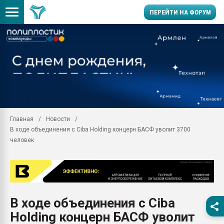
ПЕРЕЙТИ НА ФОРУМ
Продажа готового бизн
производство SPC лам
цикла
29.07.2026 ФРП помог 
заводу пластмасс" зах
ППЭ
Главная
Новости
Помощь в подборе мат
В ходе объединения с Ciba Holding концерн БАСФ уволит 3700
Вакуум-формовочные 
человек
ближайшее подмосковье
Подмосковье, Москва
28.07.2026 Автоматиза
первый план в перераб
пластмасс
В ходе объединения с Ciba
28.07.2026 "Техноникол
Holding концерн БАСФ уволит
ситуацией на строител