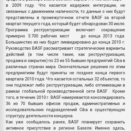
в 2009 году. Что касается издержек интеграции, не
связанных с движением наличности, то данные о них будут
представлены в промежуточном отчете BASF за второй
квартал текущего года, который будет обнародован 30 июля.
Программа реструктуризации включает сокращение
примерно 3.700 рабочих мест до конца 2013 года
Большинство из них будет ликвидировано до конца 2010 г.
Руководство BASF рассматривает стратегические варианты
действий (в том числе такие, как реструктуризация,
продажа и закрытие) по 23 из 55 бывших предприятий Ciba в
различных странах мира. Окончательные решения по этим
предприятиям будут приняты не позднее конца первого
квартала 2010 года. Что касается остальных 32 объектов, то
они подлежат либо реструктуризации, либо оптимизации в
рамках глобальной производственной сети BASF . Кроме
того, в течение 2010 г. BASF намеревается консолидировать
36 из 70 бывших офисов продаж, административных и
исследовательских подразделений Ciba в существующую
структуру деятельности концерна.
Как уже сообщалось ранее, BASF планирует сохранить
активное присутствие в регионе Базеля. Именно здесь,