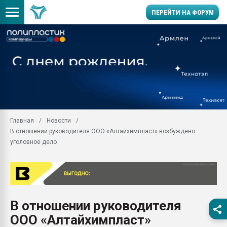
ПЕРЕЙТИ НА ФОРУМ
Продажа готового бизн
производство SPC лам
цикла
29.07.2026 ФРП помог 
заводу пластмасс" зах
ППЭ
Главная
Новости
Помощь в подборе мат
В отношении руководителя ООО «Алтайхимпласт» возбуждено
Вакуум-формовочные 
уголовное дело
ближайшее подмосковье
Подмосковье, Москва
28.07.2026 Автоматиза
первый план в перераб
пластмасс
В отношении руководителя
28.07.2026 "Техноникол
ООО «Алтайхимпласт»
ситуацией на строител