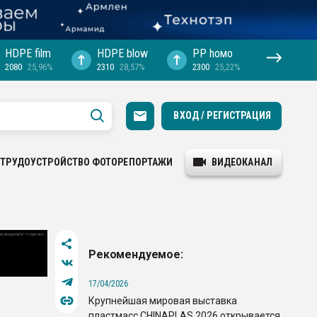
HDPE film
HDPE blow
PP hомо
2080
25,96%
2310
28,57%
2300
25,22%
ВХОД / РЕГИСТРАЦИЯ
ТРУДОУСТРОЙСТВО
ФОТОРЕПОРТАЖИ
ВИДЕОКАНАЛ
Рекомендуемое:
17/04/2026
Крупнейшая мировая выставка
пластмасс CHINAPLAS 2026 открывается