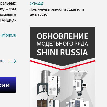
еральных
09/10/2025
енеджеры
Полимерный рынок погружается в
депрессию
камского
«ТАНЕКО»
r-inform.ru
сть