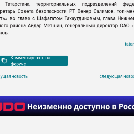
й Татарстана, территориальных подразделений фед
кретарь Совета безопасности РТ Венер Салимов, топ-м
ть» во главе с Шафагатом Тахаутдиновым, глава Нижне
ого района Айдар Метшин, генеральный директор ОАО 
нов.
tata
Комментировать на
форуме
ущая новость
следующая ново