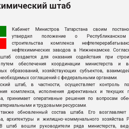
химический штаб
ва ПЭТ
ФОРУМ
Кабинет Министров Татарстана своим постано
утвердил положение о Республиканском
строительства комплекса нефтеперерабатыв
нефтехимических заводов в Нижнекамске. Соглас
 штаб создается для оказания содействия при строи
путем обеспечения координации министерств и ве
ных образований, хозяйствующих субъектов, взаимоде
необходимых соглашений с федеральными органами.
нский штаб, в частности, осуществляет контроль по
ания комплекса, исполнения директивных и текущих 
тва, принимает оперативные решения по вопросам обе
атериальными и трудовыми ресурсами.
также обновленный состав штаба. Его возглавляет
ва, архитектуры и жилищно-коммунального хозяйства 
 В штаб вошли руководители ряда министерств, ве