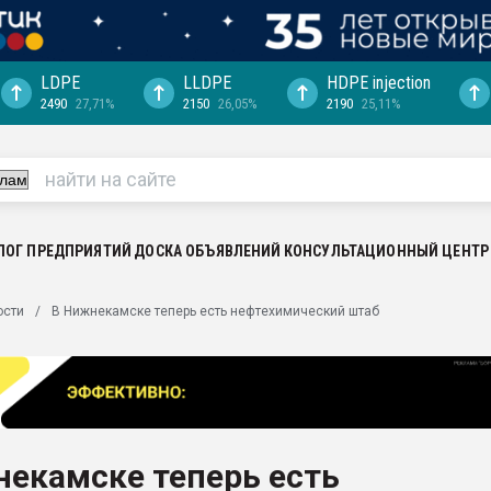
LDPE
LLDPE
HDPE injection
2490
27,71%
2150
26,05%
2190
25,11%
еса -
ината полного
"Ижевскому
ватить рынок
ЛОГ ПРЕДПРИЯТИЙ
ДОСКА ОБЪЯВЛЕНИЙ
КОНСУЛЬТАЦИОННЫЙ ЦЕНТР
ериала
машины:
ости
В Нижнекамске теперь есть нефтехимический штаб
, с.-в.
ция выходит на
отке
ь" довольна
екамске теперь есть
ьном рынке