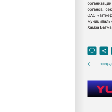
организаци
органов, се
ОАО «Татнеф
муниципальн
Хамза Багма
предыд