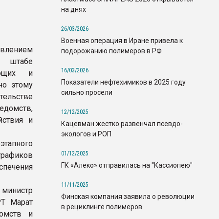
на днях
26/03/2026
Военная операция в Иране привела к
влением
подорожанию полимеров в РФ
 штабе
16/03/2026
ающих и
Показатели нефтехимиков в 2025 году
но этому
сильно просели
тельстве
домств,
12/12/2025
йствия и
Кацевман жестко развенчал псевдо-
экологов и РОП
этапного
01/12/2025
графиков
ГК «Алеко» отправилась на "Кассиопею"
спечения
11/11/2025
 министр
Финская компания заявила о революции
РТ Марат
в рециклинге полимеров
домств и