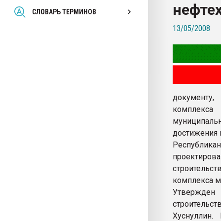
нефте
Всё, что касается выду
СЛОВАРЬ ТЕРМИНОВ
бутылок
13/05/2008
ПЕРЕЙТИ НА 
документу,
комплекса 
муниципаль
достижения 
Республика
проектиров
строительс
комплекса м
Утвержден 
строительст
Хуснуллин.