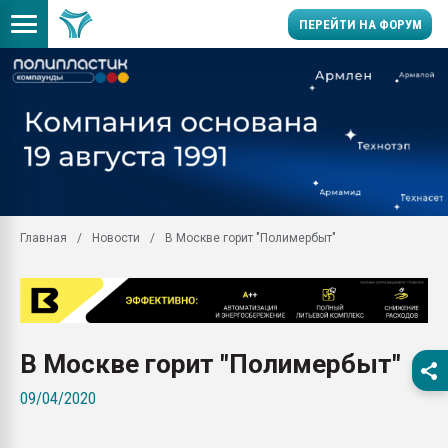
ПЕРЕЙТИ НА ФОРУМ
Продажа готового бизн
производство SPC лам
цикла
29.07.2026 ФРП помог 
заводу пластмасс" зах
ППЭ
Главная
Новости
В Москве горит "Полимербыт"
Помощь в подборе мат
Вакуум-формовочные 
ближайшее подмосковье
Подмосковье, Москва
28.07.2026 Автоматиза
В Москве горит "Полимербыт"
первый план в перераб
пластмасс
09/04/2020
28.07.2026 "Техноникол
ситуацией на строител