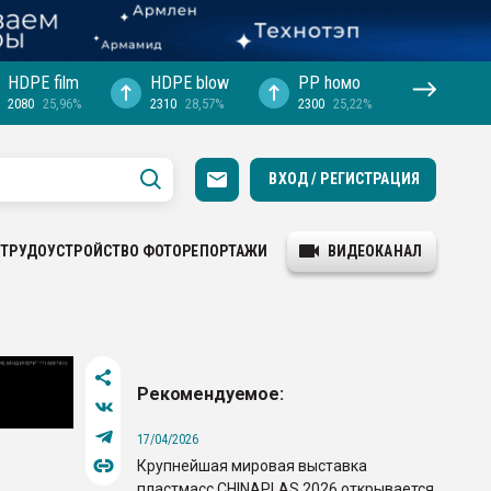
HDPE film
HDPE blow
PP hомо
2080
25,96%
2310
28,57%
2300
25,22%
ВХОД / РЕГИСТРАЦИЯ
ТРУДОУСТРОЙСТВО
ФОТОРЕПОРТАЖИ
ВИДЕОКАНАЛ
Рекомендуемое:
17/04/2026
Крупнейшая мировая выставка
пластмасс CHINAPLAS 2026 открывается