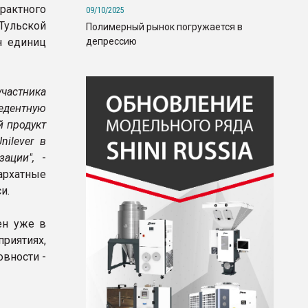
рактного
09/10/2025
 Тульской
Полимерный рынок погружается в
депрессию
н единиц
участника
едентную
й продукт
ilever в
зации",
-
архатные
и.
ен уже в
риятиях,
вности -