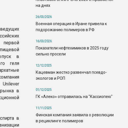
на днях
26/03/2026
Военная операция в Иране привела к
з ведущих
подорожанию полимеров в РФ
йских
16/03/2026
в первой
Показатели нефтехимиков в 2025 году
ищевой
сильно просели
ыпуск в
ого геля
12/12/2025
архатные
Кацевман жестко развенчал псевдо-
 компания
экологов и РОП
nilever
01/12/2025
 рынка в
ГК «Алеко» отправилась на "Кассиопею"
ционной
11/11/2025
Финская компания заявила о революции
спирта в
в рециклинге полимеров
анизации