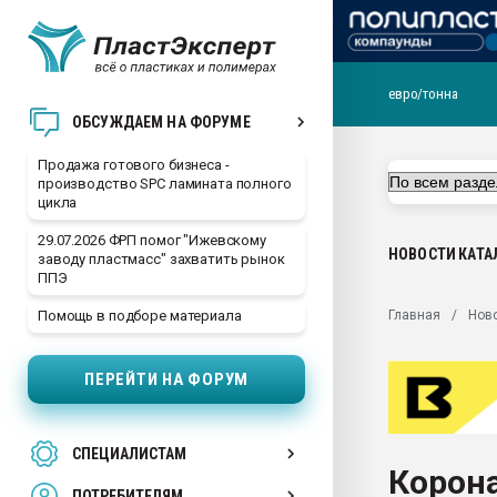
евро/тонна
28.07.2026 Автоматиза
ОБСУЖДАЕМ НА ФОРУМЕ
первый план в перераб
пластмасс
Продажа готового бизнеса -
производство SPC ламината полного
28.07.2026 "Техноникол
цикла
ситуацией на строител
29.07.2026 ФРП помог "Ижевскому
Всё, что касается выду
НОВОСТИ
КАТА
заводу пластмасс" захватить рынок
бутылок
ППЭ
Материал поверхности 
Главная
Нов
Помощь в подборе материала
вакуумного формовани
Продам отходы Компо
ПЕРЕЙТИ НА ФОРУМ
поликарбоната и АБС-п
Armaloy PC/ABS-1IM че
26.07.2022 "Сибирский т
СПЕЦИАЛИСТАМ
намного дороже
Корона
ПОТРЕБИТЕЛЯМ
Профильная литератур