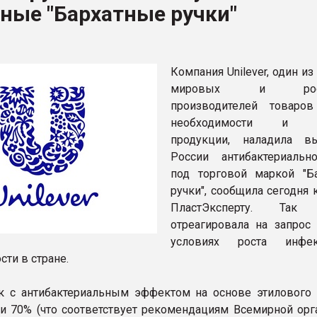
ные "Бархатные ручки"
ФОРУМ
Компания Unilever, один и
мировых и росси
производителей товаро
необходимости и п
продукции, наладила в
России антибактериальн
под торговой маркой "Б
ручки", сообщила сегодня
ПластЭксперту. Так U
отреагировала на запрос
условиях роста инфек
сти в стране.
к с антибактериальным эффектом на основе этилового 
и 70% (что соответствует рекомендациям Всемирной орг