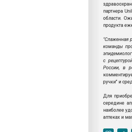
здравоохран
партнера Un
области. Ож
продукта еж
"Слаженная р
команды про
эпидемиолог
с рецептуро
России, в 
комментируе
ручки" и сре
Для приобре
середине ап
наиболее уд
аптеках и ма