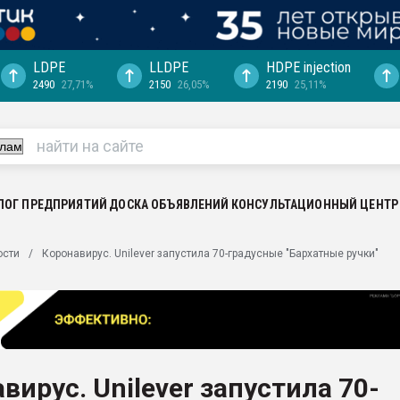
LDPE
LLDPE
HDPE injection
2490
27,71%
2150
26,05%
2190
25,11%
ция выходит на
отке
ь" довольна
ьном рынке
ва ПЭТ
ЛОГ ПРЕДПРИЯТИЙ
ДОСКА ОБЪЯВЛЕНИЙ
КОНСУЛЬТАЦИОННЫЙ ЦЕНТР
пуансона для
ости
Коронавирус. Unilever запустила 70-градусные "Бархатные ручки"
я
зиция
ластика
рный цвет
итан" стал
вирус. Unilever запустила 70-
а. Продажа,