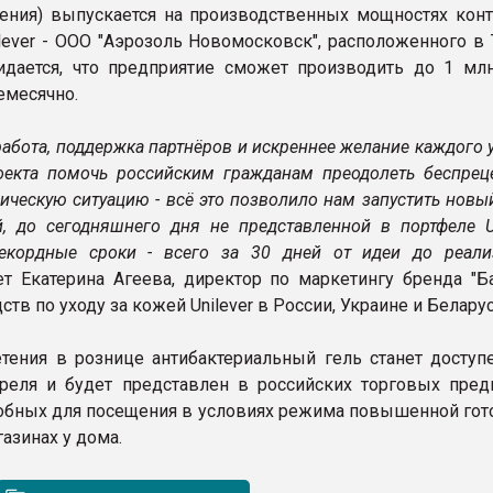
ения) выпускается на производственных мощностях конт
ilever - ООО "Аэрозоль Новомосковск", расположенного в
идается, что предприятие сможет производить до 1 мл
емесячно.
абота, поддержка партнёров и искреннее желание каждого 
екта помочь российским гражданам преодолеть беспрец
ическую ситуацию - всё это позволило нам запустить новы
й, до сегодняшнего дня не представленной в портфеле Un
рекордные сроки - всего за 30 дней от идеи до реали
т Екатерина Агеева, директор по маркетингу бренда "Б
дств по уходу за кожей Unilever в России, Украине и Беларус
тения в рознице антибактериальный гель станет доступ
реля и будет представлен в российских торговых предп
обных для посещения в условиях режима повышенной гото
газинах у дома.