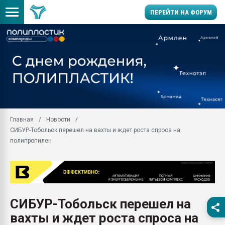
ПЕРЕЙТИ НА ФОРУМ
Продажа готового бизн
производство SPC лам
цикла
29.07.2026 ФРП помог 
заводу пластмасс" зах
ППЭ
Главная
Новости
Помощь в подборе мат
СИБУР-Тобольск перешел на вахты и ждет роста спроса на
Вакуум-формовочные 
полипропилен
ближайшее подмосковье
Подмосковье, Москва
28.07.2026 Автоматиза
первый план в перераб
пластмасс
СИБУР-Тобольск перешел на
28.07.2026 "Техноникол
вахты и ждет роста спроса на
ситуацией на строител