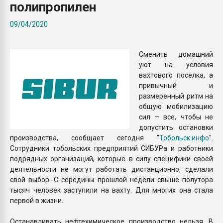
полипропилен
Всё, что касается выду
бутылок
09/04/2020
ПЕРЕЙТИ НА 
Сменить домашний
уют на условия
вахтового поселка, а
привычный и
размеренный ритм на
общую мобилизацию
сил – все, чтобы не
допустить остановки
производства, сообщает сегодня "
Тобольск.инфо
".
Сотрудники тобольских предприятий СИБУРа и работники
подрядных организаций, которые в силу специфики своей
деятельности не могут работать дистанционно, сделали
свой выбор. С середины прошлой недели свыше полутора
тысяч человек заступили на вахту. Для многих она стала
первой в жизни.
Останавливать нефтехимическое производство нельзя. В