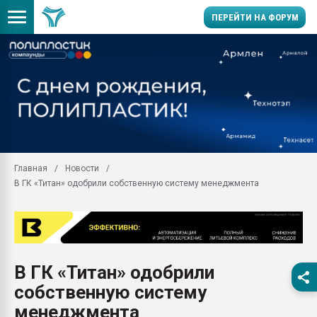
ПЕРЕЙТИ НА ФОРУМ
Продажа готового бизн
производство SPC лам
цикла
29.07.2026 ФРП помог 
заводу пластмасс" зах
ППЭ
Главная
Новости
Помощь в подборе мат
В ГК «Титан» одобрили собственную систему менеджмента
Вакуум-формовочные 
ближайшее подмосковье
Подмосковье, Москва
28.07.2026 Автоматиза
первый план в перераб
В ГК «Титан» одобрили
пластмасс
собственную систему
28.07.2026 "Техноникол
ситуацией на строител
менеджмента