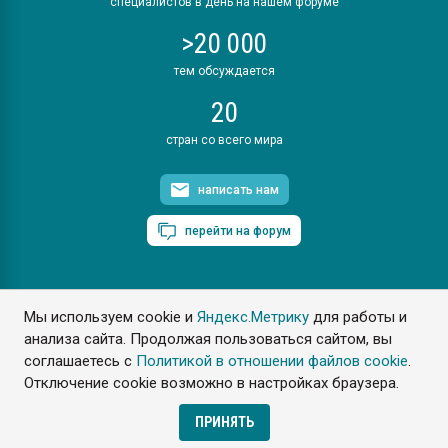
специалистов в день на нашем форуме
>20 000
тем обсуждается
20
стран со всего мира
написать нам
перейти на форум
Мы используем cookie и
Яндекс.Метрику
для работы и
ПластЭксперт © 2006. Все права защищены
анализа сайта. Продолжая пользоваться сайтом, вы
Разрешается копирование материалов сайта с обязательной
ссылкой на www.e-plastic.ru
соглашаетесь с
Политикой в отношении файлов cookie
.
Отключение cookie возможно в настройках браузера.
Разработка сайта
ПРИНЯТЬ