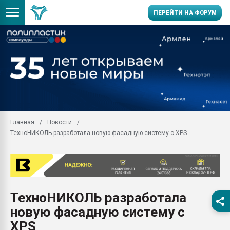
ПЕРЕЙТИ НА ФОРУМ
Помощь в подборе мат
Вакуум-формовочные 
ближайшее подмосковье
Подмосковье, Москва
28.07.2026 Автоматиза
первый план в перераб
Главная
Новости
пластмасс
ТехноНИКОЛЬ разработала новую фасадную систему с XPS
28.07.2026 "Техноникол
ситуацией на строител
Всё, что касается выду
бутылок
ТехноНИКОЛЬ разработала
Материал поверхности 
вакуумного формовани
новую фасадную систему с
Продам отходы Компо
XPS
поликарбоната и АБС-п