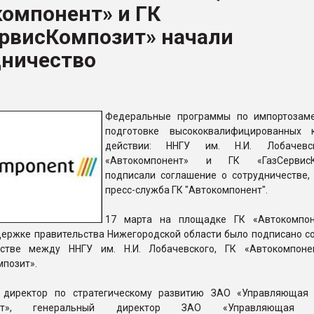
компонент» и ГК
ва ПЭТ
ервисКомпозит» начали
дничество
ФОРУМ
Федеральные программы по импортозам
подготовке высококвалифицированных 
действии: ННГУ им. Н.И. Лобачевс
«Автокомпонент» и ГК «ГазСервисК
подписали соглашение о сотрудничестве,
пресс-служба ГК "Автокомпонент".
17 марта на площадке ГК «Автокомпон
держке правительства Нижегородской области было подписано с
естве между ННГУ им. Н.И. Лобачевского, ГК «Автокомпон
мпозит».
, директор по стратегическому развитию ЗАО «Управляющая
нент», генеральный директор ЗАО «Управляющая к