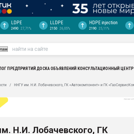
LDPE
LLDPE
HDPE injection
2490
27,71%
2150
26,05%
2190
25,11%
еса -
ината полного
"Ижевскому
ватить рынок
ЛОГ ПРЕДПРИЯТИЙ
ДОСКА ОБЪЯВЛЕНИЙ
КОНСУЛЬТАЦИОННЫЙ ЦЕНТР
ериала
машины:
ости
ННГУ им. Н.И. Лобачевского, ГК «Автокомпонент» и ГК «ГазСервисК
, с.-в.
ция выходит на
отке
ь" довольна
м. Н.И. Лобачевского, ГК
ьном рынке