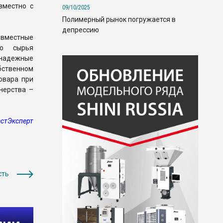
вместно с
09/10/2025
Полимерный рынок погружается в
депрессию
овместные
го сырья
 надежные
ственном
овара при
нерства –
стЭксперт
сть