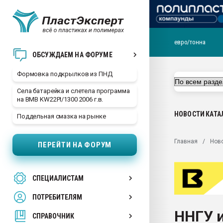
евро/тонна
Продажа готового бизн
ОБСУЖДАЕМ НА ФОРУМЕ
производство SPC лам
цикла
Формовка подкрылков из ПНД
29.07.2026 ФРП помог 
Села батарейка и слетела программа
заводу пластмасс" зах
на BMB KW22PI/1300 2006 г.в.
ППЭ
НОВОСТИ
КАТА
Поддельная смазка на рынке
Помощь в подборе мат
Вакуум-формовочные 
Главная
Нов
ПЕРЕЙТИ НА ФОРУМ
ближайшее подмосковье
Подмосковье, Москва
28.07.2026 Автоматиза
СПЕЦИАЛИСТАМ
первый план в перераб
пластмасс
ПОТРЕБИТЕЛЯМ
28.07.2026 "Техноникол
ННГУ и
ситуацией на строител
СПРАВОЧНИК