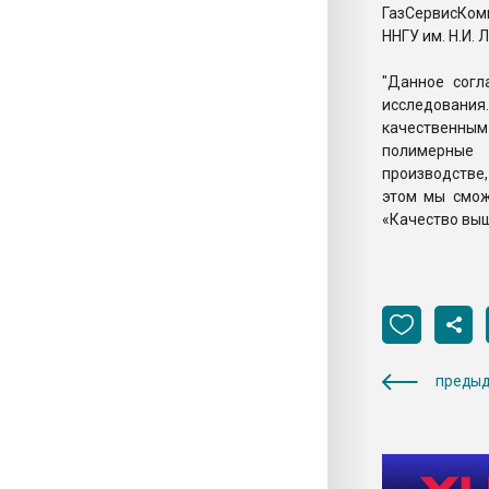
ГазСервисКом
ННГУ им. Н.И. 
"Данное согл
исследовани
качественным
полимерные 
производстве,
этом мы смож
«Качество выш
предыд