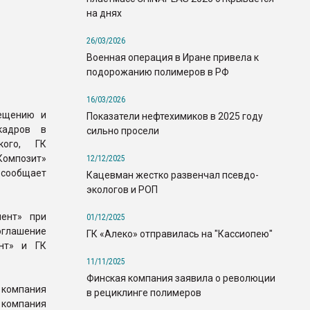
на днях
26/03/2026
Военная операция в Иране привела к
подорожанию полимеров в РФ
16/03/2026
ещению и
Показатели нефтехимиков в 2025 году
кадров в
сильно просели
кого, ГК
омпозит»
12/12/2025
 сообщает
Кацевман жестко развенчал псевдо-
экологов и РОП
ент» при
01/12/2025
оглашение
ГК «Алеко» отправилась на "Кассиопею"
ент» и ГК
11/11/2025
Финская компания заявила о революции
 компания
в рециклинге полимеров
омпания