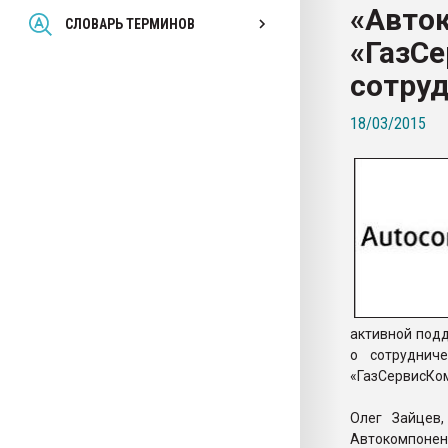
«Авто
Всё, что касается выду
СЛОВАРЬ ТЕРМИНОВ
бутылок
«ГазС
сотру
ПЕРЕЙТИ НА 
18/03/2015
активной под
о сотруднич
«ГазСервисКо
Олег Зайцев
Автокомпо