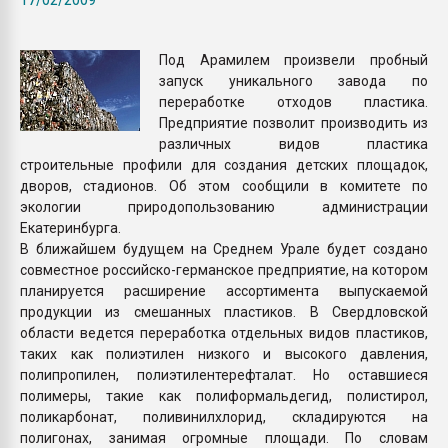
Всё, что касается выду
бутылок
Под Арамилем произвели пробный
запуск уникального завода по
ПЕРЕЙТИ НА 
переработке отходов пластика.
Предприятие позволит производить из
различных видов пластика
строительные профили для создания детских площадок,
дворов, стадионов. Об этом сообщили в комитете по
экологии природопользованию администрации
Екатеринбурга.
В ближайшем будущем на Среднем Урале будет создано
совместное российско-германское предприятие, на котором
планируется расширение ассортимента выпускаемой
продукции из смешанных пластиков. В Свердловской
области ведется переработка отдельных видов пластиков,
таких как полиэтилен низкого и высокого давления,
полипропилен, полиэтилентерефталат. Но оставшиеся
полимеры, такие как полиформальдегид, полистирол,
поликарбонат, поливинилхлорид, складируются на
полигонах, занимая огромные площади. По словам