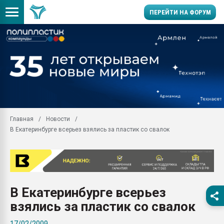
ПЕРЕЙТИ НА ФОРУМ
Продажа готового бизн
производство SPC лам
цикла
29.07.2026 ФРП помог 
заводу пластмасс" зах
ППЭ
Главная
Новости
Помощь в подборе мат
В Екатеринбурге всерьез взялись за пластик со свалок
Вакуум-формовочные 
ближайшее подмосковье
Подмосковье, Москва
28.07.2026 Автоматиза
первый план в перераб
В Екатеринбурге всерьез
пластмасс
взялись за пластик со свалок
28.07.2026 "Техноникол
ситуацией на строител
17/02/2009