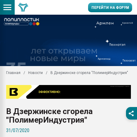
ПЕРЕЙТИ НА ФОРУМ
Продажа готового бизн
производство SPC лам
цикла
29.07.2026 ФРП помог 
заводу пластмасс" зах
ППЭ
Главная
Новости
В Дзержинске сгорела "ПолимерИндустрия"
Помощь в подборе мат
Вакуум-формовочные 
ближайшее подмосковье
Подмосковье, Москва
28.07.2026 Автоматиза
В Дзержинске сгорела
первый план в перераб
пластмасс
"ПолимерИндустрия"
28.07.2026 "Техноникол
31/07/2020
ситуацией на строител