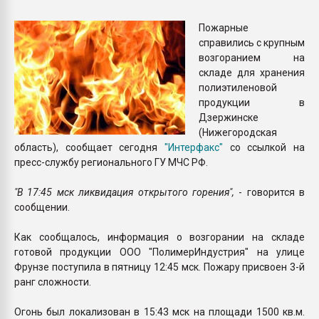
Всё, что касается выду
бутылок
Пожарные
справились с крупным
возгоранием на
ПЕРЕЙТИ НА 
складе для хранения
полиэтиленовой
продукции в
Дзержинске
(Нижегородская
область), сообщает сегодня
"Интерфакс"
со ссылкой на
пресс-службу регионального ГУ МЧС РФ.
"В 17:45 мск ликвидация открытого горения",
- говорится в
сообщении.
Как сообщалось, информация о возгорании на складе
готовой продукции ООО "ПолимерИндустрия" на улице
Фрунзе поступила в пятницу 12:45 мск. Пожару присвоен 3-й
ранг сложности.
Огонь был локализован в 15:43 мск на площади 1500 кв.м.