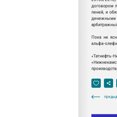
договором п
пеней, и об
денежными с
арбитражный
Пока не ясн
альфа-олефи
«Татнефть-
«Нижнекам
производству
предыд