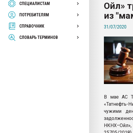
Ойл» т
СПЕЦИАЛИСТАМ
26.07.2022 "Сибирский т
намного дороже
из "ма
ПОТРЕБИТЕЛЯМ
СПРАВОЧНИК
31/07/2020
ПЕРЕЙТИ НА 
СЛОВАРЬ ТЕРМИНОВ
В мае АС Т
«Татнефть-Н
чужими де
задолженнос
НКНХ–Ойл»,
25705/2018)