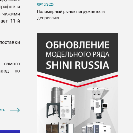
09/10/2025
штрафов и
Полимерный рынок погружается в
ие чужими
депрессию
ает 11-й
поставки
 самого
авод по
сть