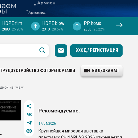
HDPE film
HDPE blow
PP hомо
2080
25,96%
2310
28,57%
2300
25,22%
ВХОД / РЕГИСТРАЦИЯ
ТРУДОУСТРОЙСТВО
ФОТОРЕПОРТАЖИ
ВИДЕОКАНАЛ
дной из "мам"
Рекомендуемое:
17/04/2026
Крупнейшая мировая выставка
-
пластмасс CHINAPLAS 2026 открывается