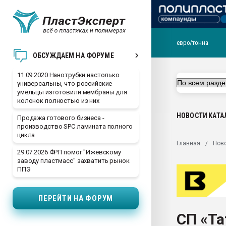
евро/тонна
Вакуум-формовочные 
ОБСУЖДАЕМ НА ФОРУМЕ
ближайшее подмосковье
Подмосковье, Москва
11.09.2020 Нанотрубки настолько
универсальны, что российские
28.07.2026 Автоматиза
умельцы изготовили мембраны для
первый план в перераб
колонок полностью из них
пластмасс
НОВОСТИ
КАТА
Продажа готового бизнеса -
28.07.2026 "Техноникол
производство SPC ламината полного
ситуацией на строител
цикла
Главная
Нов
Всё, что касается выду
29.07.2026 ФРП помог "Ижевскому
бутылок
заводу пластмасс" захватить рынок
ППЭ
Материал поверхности 
вакуумного формовани
ПЕРЕЙТИ НА ФОРУМ
Продам отходы Компо
поликарбоната и АБС-п
СП «Т
Armaloy PC/ABS-1IM че