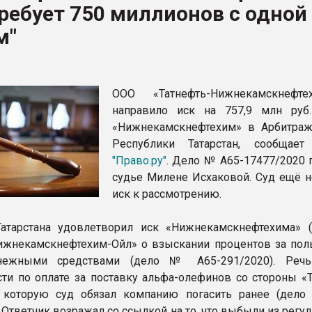
ребует 750 миллионов с одной
итан" стал
м"
ФОРУМ
ООО «Татнефть-Нижнекамскнефте
направило иск на 757,9 млн ру
«Нижнекамскнефтехим» в Арбитра
Республики Татарстан, сообщает
"Право.ру"
. Дело № А65-17477/2020 
судье Милене Исхаковой. Суд ещё н
иск к рассмотрению.
атарстана удовлетворил иск «Нижнекамскнефтехима» 
ижнекамскнефтехим-Ойл» о взыскании процентов за пол
нежными средствами (дело № А65-291/2020). Реч
ти по оплате за поставку альфа-олефинов со стороны «Т
 которую суд обязал компанию погасить ранее (дел
. Ответчик возражал со ссылкой на то, что выбыли из рег