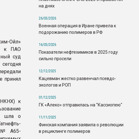
на днях
26/03/2026
Военная операция в Иране привела к
подорожанию полимеров в РФ
хим-Ойл»
16/03/2026
б. к ПАО
Показатели нефтехимиков в 2025 году
жный суд
сильно просели
 сегодня
передали
12/12/2025
Кацевман жестко развенчал псевдо-
е принял
экологов и РОП
01/12/2025
(НКНХ) к
ГК «Алеко» отправилась на "Кассиопею"
ьзование
ь шла о
11/11/2025
атнефть-
Финская компания заявила о революции
о № А65-
в рециклинге полимеров
улируемых