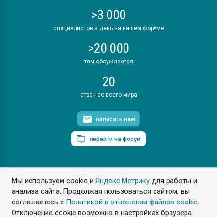
>3 000
специалистов в день на нашем форуме
>20 000
тем обсуждается
20
стран со всего мира
написать нам
перейти на форум
Мы используем cookie и
Яндекс.Метрику
для работы и
ПластЭксперт © 2006. Все права защищены
анализа сайта. Продолжая пользоваться сайтом, вы
Разрешается копирование материалов сайта с обязательной
ссылкой на www.e-plastic.ru
соглашаетесь с
Политикой в отношении файлов cookie
.
Отключение cookie возможно в настройках браузера.
Разработка сайта