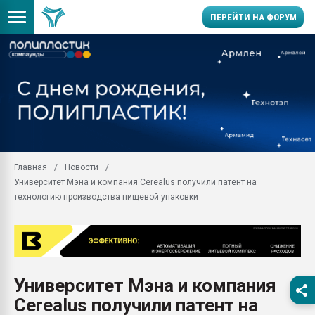
ПЕРЕЙТИ НА ФОРУМ
Продажа готового бизн
производство SPC лам
цикла
29.07.2026 ФРП помог 
заводу пластмасс" зах
ППЭ
Главная
Новости
Помощь в подборе мат
Университет Мэна и компания Cerealus получили патент на
Вакуум-формовочные 
технологию производства пищевой упаковки
ближайшее подмосковье
Подмосковье, Москва
28.07.2026 Автоматиза
первый план в перераб
пластмасс
Университет Мэна и компания
28.07.2026 "Техноникол
Cerealus получили патент на
ситуацией на строител