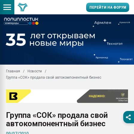
ПЕРЕЙТИ НА ФОРУМ
28.07.2026 Автоматиза
первый план в перераб
пластмасс
28.07.2026 "Техноникол
ситуацией на строител
Всё, что касается выду
Главная
Новости
бутылок
Группа «СОК» продала свой автокомпонентный бизнес
Материал поверхности 
вакуумного формовани
Продам отходы Компо
поликарбоната и АБС-п
Armaloy PC/ABS-1IM че
Группа «СОК» продала свой
26.07.2022 "Сибирский т
автокомпонентный бизнес
намного дороже
09/07/2010
Профильная литератур