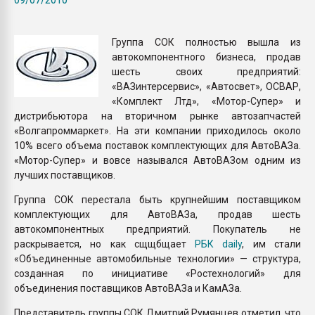
покупка, обмен
Группа СОК полностью вышла из
ПЕРЕЙТИ НА 
автокомпонентного бизнеса, продав
шесть своих предприятий:
«ВАЗинтерсервис», «Автосвет», ОСВАР,
«Комплект Лтд», «Мотор-Супер» и
дистрибьютора на вторичном рынке автозапчастей
«Волгапроммаркет». На эти компании приходилось около
10% всего объема поставок комплектующих для АвтоВАЗа.
«Мотор-Супер» и вовсе назывался АвтоВАЗом одним из
лучших поставщиков.
Группа СОК перестала быть крупнейшим поставщиком
комплектующих для Авто­ВАЗа, продав шесть
автокомпонентных предприятий. Покупатель не
раскрывается, но как сщщбщает
РБК daily
, им стали
«Объединенные автомобильные технологии» — структура,
созданная по инициативе «Ростехнологий» для
объединения поставщиков АвтоВАЗа и КамАЗа.
Представитель группы СОК Дмитрий Румянцев отметил, что