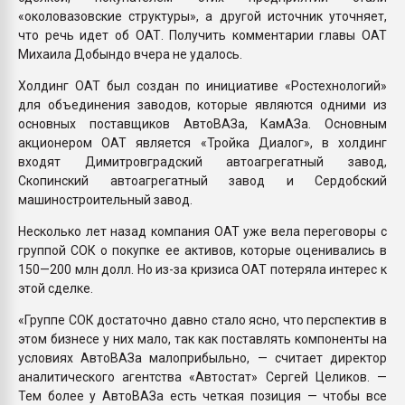
«околовазовские структуры», а другой источник уточняет,
что речь идет об ОАТ. Получить комментарии главы ОАТ
Михаила Добындо вчера не удалось.
Холдинг ОАТ был создан по инициативе «Ростехнологий»
для объединения заводов, которые являются одними из
основных поставщиков АвтоВАЗа, КамАЗа. Основным
акционером ОАТ является «Тройка Диалог», в холдинг
входят Димитровградский автоагрегатный завод,
Скопинский автоагрегатный завод и Сердобский
машиностроительный завод.
Несколько лет назад компания ОАТ уже вела переговоры с
группой СОК о покупке ее активов, которые оценивались в
150—200 млн долл. Но из-за кризиса ОАТ потеряла интерес к
этой сделке.
«Группе СОК достаточно давно стало ясно, что перспектив в
этом бизнесе у них мало, так как по­ставлять компоненты на
условиях АвтоВАЗа малоприбыльно, — считает директор
аналитического агентства «Автостат» Сергей Целиков. —
Тем более у АвтоВАЗа есть четкая позиция — чтобы все