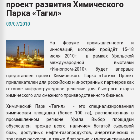
проект развития Химического
Всё, что касается выду
бутылок
Парка «Тагил»
09/07/2010
ПЕРЕЙТИ НА 
На Форуме промышленности и
инноваций, который пройдёт 15-18
июля 2010г. в рамках Уральской
международной выставки
«Иннопром-2010», будет впервые
представлен проект Химического Парка «Тагил». Проект
привлекателен для российских и иностранных партнеров как
готовое инфраструктурное решение для быстрого старта
химического или смежного производственного бизнеса.
Химический Парк «Тагил» - это специализированная
химическая площадка (более 100 га), расположенная в
промышленном регионе Урала. Выбор площадки
обусловлен, прежде всего, наличием богатой сырьевой
базы, доступных нефте-газопродуктов, энергетических и
трудовых ресурсов, а также близостью к многочисленным и