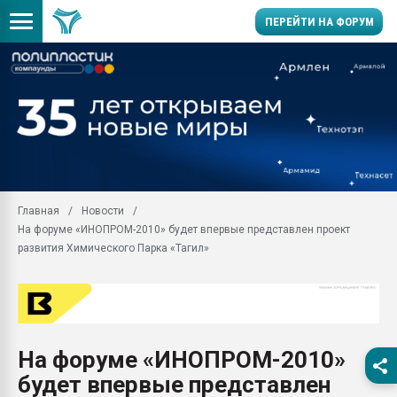
ПЕРЕЙТИ НА ФОРУМ
Продажа готового бизн
производство SPC лам
цикла
29.07.2026 ФРП помог 
заводу пластмасс" зах
ППЭ
Главная
Новости
Помощь в подборе мат
На форуме «ИНОПРОМ-2010» будет впервые представлен проект
Вакуум-формовочные 
развития Химического Парка «Тагил»
ближайшее подмосковье
Подмосковье, Москва
28.07.2026 Автоматиза
первый план в перераб
пластмасс
На форуме «ИНОПРОМ-2010»
28.07.2026 "Техноникол
будет впервые представлен
ситуацией на строител