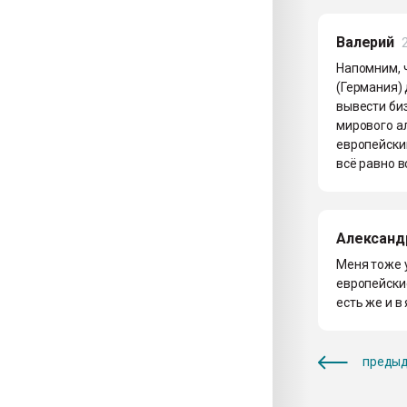
Валерий
Напомним, ч
(Германия)
вывести биз
мирового а
европейски
всё равно в
Александ
Меня тоже у
европейские
есть же и в
предыд