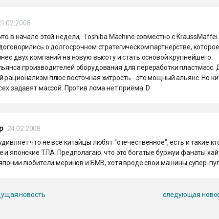
21.02.2008
то в начале этой недели, Toshiba Machine совместно с KraussMaffei
 договорились о долгосрочном стратегическом партнерстве, которо
нес двух компаний на новую высоту и стать основой крупнейшего
льянса производителей оборудования для переработки пластмасс. 
й рационализм плюс восточная хитрость - это мощный альянс. Но к
сех задавят массой. Против лома нет приёма. D
р
24.02.2008
дивляет что не все китайцы любят "отечественное", есть и такие кт
 и японские ТПА. Предполагаю. что это богатые буржуи фанаты хай
 японии любители меринов и БМВ, хотя вроде свои машины супер-пу
ущая новость
следующая ново