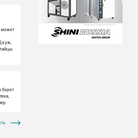
е может
Да уж,
итайцы
о берет
тека,
пер.
сть