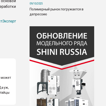
 основой
09/10/2025
еработки
Полимерный рынок погружается в
депрессию
тЭксперт
е может
Да уж,
итайцы