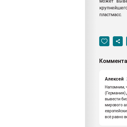
может выве
крупнейшего
пластмасс.
Коммента
Алексей
Напомним, ч
(Германия)
вывести биз
мирового а
европейски
всё равно в