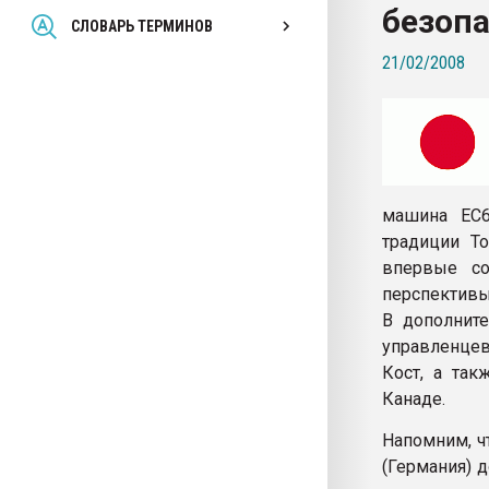
безоп
Всё, что касается выду
СЛОВАРЬ ТЕРМИНОВ
бутылок
21/02/2008
ПЕРЕЙТИ НА 
машина EC6
традиции To
впервые со
перспективы
В дополнит
управленцев
Кост, а так
Канаде.
Напомним, чт
(Германия) 