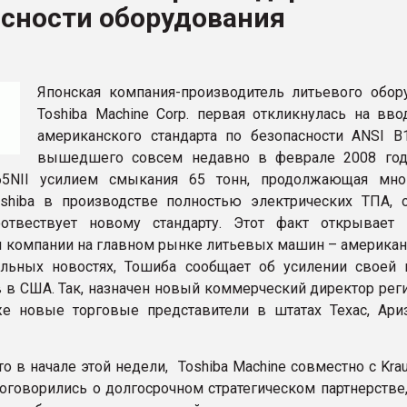
асности оборудования
ва ПЭТ
ФОРУМ
Японская компания-производитель литьевого обор
Toshiba Machine Corp. первая откликнулась на вво
американского стандарта по безопасности ANSI B1
вышедшего совсем недавно в феврале 2008 год
5NII усилием смыкания 65 тонн, продолжающая мно
shiba в производстве полностью электрических ТПА, 
отвествует новому стандарту. Этот факт открывает
 компании на главном рынке литьевых машин – американ
ельных новостях, Тошиба сообщает об усилении своей
 в США. Так, назначен новый коммерческий директор реги
же новые торговые представители в штатах Техас, Ари
о в начале этой недели, Toshiba Machine совместно с Kra
договорились о долгосрочном стратегическом партнерстве