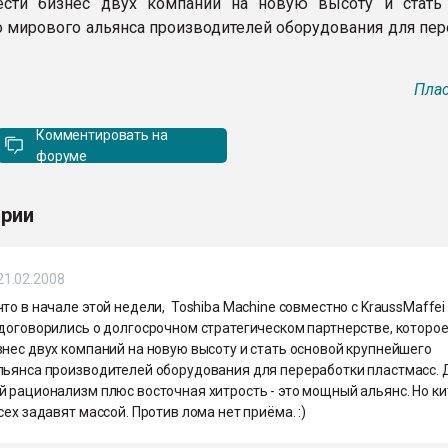
сти бизнес двух компаний на новую высоту и стать
 мирового альянса производителей оборудования для пер
Плас
Комментировать на
форуме
рии
21.02.2008
то в начале этой недели, Toshiba Machine совместно с KraussMaffei
 договорились о долгосрочном стратегическом партнерстве, которо
нес двух компаний на новую высоту и стать основой крупнейшего
льянса производителей оборудования для переработки пластмасс. 
й рационализм плюс восточная хитрость - это мощный альянс. Но к
сех задавят массой. Против лома нет приёма. :)