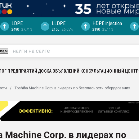
LDPE
LLDPE
HDPE injection
2490
27,71%
2150
26,05%
2190
25,11%
еса -
ината полного
"Ижевскому
ватить рынок
ЛОГ ПРЕДПРИЯТИЙ
ДОСКА ОБЪЯВЛЕНИЙ
КОНСУЛЬТАЦИОННЫЙ ЦЕНТР
ериала
машины:
ости
Toshiba Machine Corp. в лидерах по безопасности оборудования
, с.-в.
ция выходит на
отке
ь" довольна
a Machine Corp. в лидерах по
ьном рынке