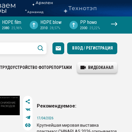
HDPE film
HDPE blow
PP hомо
2080
25,96%
2310
28,57%
2300
25,22%
ВХОД / РЕГИСТРАЦИЯ
ТРУДОУСТРОЙСТВО
ФОТОРЕПОРТАЖИ
ВИДЕОКАНАЛ
Рекомендуемое:
17/04/2026
Крупнейшая мировая выставка
пластмасс CHINAPLAS 2026 открывается