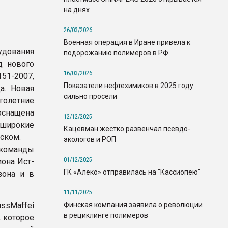
на днях
26/03/2026
Военная операция в Иране привела к
удования
подорожанию полимеров в РФ
д нового
16/03/2026
51-2007,
Показатели нефтехимиков в 2025 году
а. Новая
сильно просели
голетние
оснащена
12/12/2025
 широкие
Кацевман жестко развенчал псевдо-
ском.
экологов и РОП
 команды
01/12/2025
она Ист-
ГК «Алеко» отправилась на "Кассиопею"
зона и в
11/11/2025
Финская компания заявила о революции
ussMaffei
в рециклинге полимеров
, которое