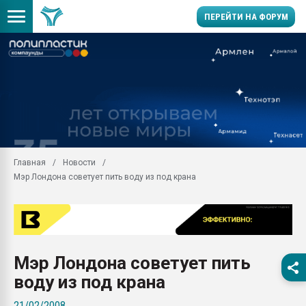
ПЕРЕЙТИ НА ФОРУМ
28.07.2026 Автоматиза
первый план в перераб
пластмасс
28.07.2026 "Техноникол
ситуацией на строител
Всё, что касается выду
Главная
Новости
бутылок
Мэр Лондона советует пить воду из под крана
Материал поверхности 
вакуумного формовани
Продам отходы Компо
поликарбоната и АБС-п
Armaloy PC/ABS-1IM че
Мэр Лондона советует пить
26.07.2022 "Сибирский т
воду из под крана
намного дороже
21/02/2008
Профильная литератур