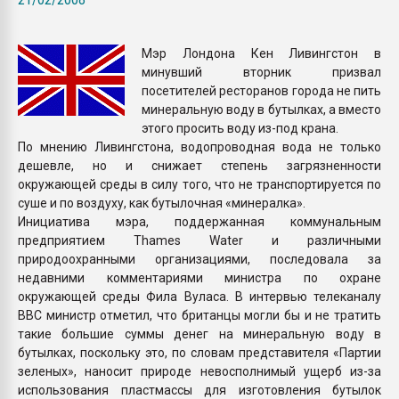
покупка, обмен
Мэр Лондона Кен Ливингстон в
ПЕРЕЙТИ НА 
минувший вторник призвал
посетителей ресторанов города не пить
минеральную воду в бутылках, а вместо
этого просить воду из-под крана.
По мнению Ливингстона, водопроводная вода не только
дешевле, но и снижает степень загрязненности
окружающей среды в силу того, что не транспортируется по
суше и по воздуху, как бутылочная «минералка».
Инициатива мэра, поддержанная коммунальным
предприятием Thames Water и различными
природоохранными организациями, последовала за
недавними комментариями министра по охране
окружающей среды Фила Вуласа. В интервью телеканалу
BBC министр отметил, что британцы могли бы и не тратить
такие большие суммы денег на минеральную воду в
бутылках, поскольку это, по словам представителя «Партии
зеленых», наносит природе невосполнимый ущерб из-за
использования пластмассы для изготовления бутылок