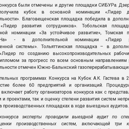
онкурса были отмечены и другие площадки СИБУРа. Дзе
получила кубок в основной номинации «Лидер д
льности». Благовещенская площадка победила в дополн
«Лидер развития сотрудников». Тобольская площа
ьной номинации «За устойчивое развитие», Томская 
На» - в дополнительной номинации «Лидер р
венной системы». Тольяттинская площадка – в дополн
«Лидер по созданию высокопроизводительных рабочи
ипломом за прогресс по всем основным направлениям 
льности отмечен Южно-Балыкский газоперерабатывающий
тельных программах Конкурса на Кубок А.К. Гастева в 2
астие более 60 предприятий и организаций. Процедур
 включает работу организаторов конкурса как с предста
 и проектами, так и оценку степени развития систем неп
а производственных площадках в ходе выездных аудитов.
конкурса эксперты проводили выездной аудит по спе
ценки производственных систем, включающей три к