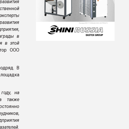
 развития
ственной
эксперты
развития
приятия,
аграды в
я в этой
тор ООО
одряд. В
площадка
году, на
а также
остоянно
рудников,
дприятия
зателей.