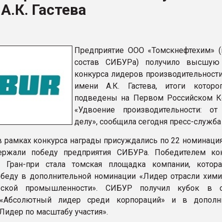
А.К. Гастева
рный цвет
ФОРУМ
Предприятие ООО «Томскнефтехим» (
состав СИБУРа) получило высшую 
конкурса лидеров производительности
имени А.К. Гастева, итоги котор
подведены на Первом Российском К
«Удвоение производительности: о
делу», сообщила сегодня пресс-служб
 в рамках конкурса награды присуждались по 22 номинация
ержали победу предприятия СИБУРа. Победителем ко
м Гран-при стала томская площадка компании, котор
беду в дополнительной номинации «Лидер отрасли хими
еской промышленности». СИБУР получил кубок в о
«Абсолютный лидер среди корпораций» и в дополни
Лидер по масштабу участия».