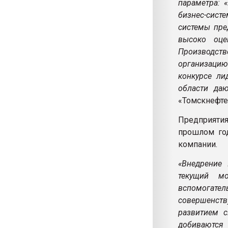
параметра: 
бизнес-сис
системы пре
высоко оце
Производст
организацию
конкурсе ли
области даю
«Томскнефте
Предприяти
прошлом год
компании.
«Внедрение 
текущий м
вспомогате
совершенств
развитием с
добиваются 