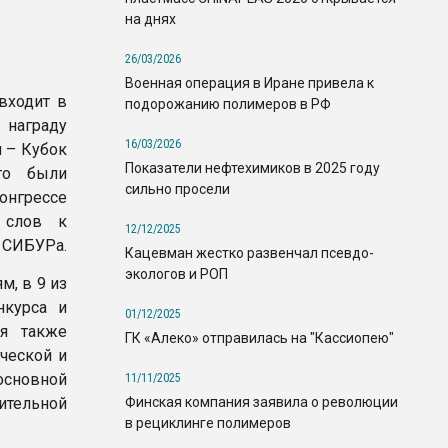
на днях
26/03/2026
Военная операция в Иране привела к
входит в
подорожанию полимеров в РФ
награду
16/03/2026
 – Кубок
Показатели нефтехимиков в 2025 году
ого были
сильно просели
онгрессе
т слов к
12/12/2025
а СИБУРа.
Кацевман жестко развенчал псевдо-
экологов и РОП
м, в 9 из
нкурса и
01/12/2025
ая также
ГК «Алеко» отправилась на "Кассиопею"
ческой и
сновной
11/11/2025
Финская компания заявила о революции
тельной
в рециклинге полимеров