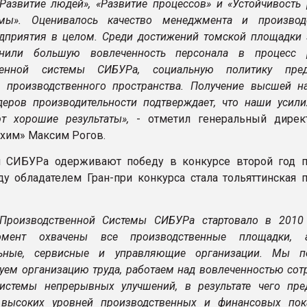
«Развитие людей», «Развитие процессов» и «Устойчивость
темы». Оценивалось качество менеджмента и производ
дприятия в целом. Среди достижений томской площадки 
нили большую вовлеченность персонала в процесс 
венной системы СИБУРа, социальную политику пред
 производственного пространства. Получение высшей н
деров производительности подтверждает, что наши усили
т хорошие результаты»,
- отметил генеральный дирек
хим» Максим Рогов.
я СИБУРа одерживают победу в конкурсе второй год п
у обладателем Гран-при конкурса стала тольяттинская 
Производственной Системы СИБУРа стартовало в 2010 
омент охвачены все производственные площадки, 
льные, сервисные и управляющие организации. Мы п
уем организацию труда, работаем над вовлеченностью сот
истемы непрерывных улучшений, в результате чего пре
высоких уровней производственных и финансовых пока