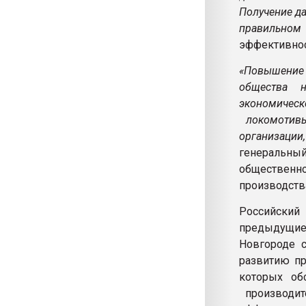
Получение да
правильном 
эффективнос
«Повышение 
общества на
экономическ
локомотивы,
организации
генеральн
обществен
производств
Российский
предыдущие
Новгороде с
развитию пр
которых об
производит