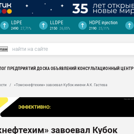
LDPE
LLDPE
HDPE injection
2490
27,71%
2150
26,05%
2190
25,11%
ериала
машины:
, с.-в.
ция выходит на
отке
ЛОГ ПРЕДПРИЯТИЙ
ДОСКА ОБЪЯВЛЕНИЙ
КОНСУЛЬТАЦИОННЫЙ ЦЕНТР
ь" довольна
ости
«Томскнефтехим» завоевал Кубок имени А.К. Гастева
ьном рынке
ва ПЭТ
пуансона для
я
кнефтехим» завоевал Кубок
зиция
ластика