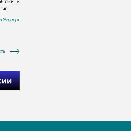
аботки и
гие.
тЭксперт
сть