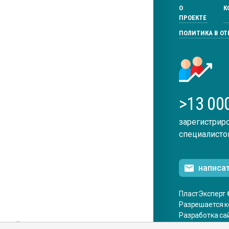
О
К
ПРОЕКТЕ
ПОЛИТИКА В О
>13 00
зарегистрир
специалисто
написа
ПластЭксперт 
Разрешается к
Разработка са
ENG