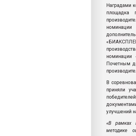
Наградами к
площадка 
производите
номинации 
дополнител
«БИАКСПЛЕ
производст
номинации 
Почетным д
производите
В соревнова
приняли уч
победителей
документами
улучшений н
«В рамках 
методике о