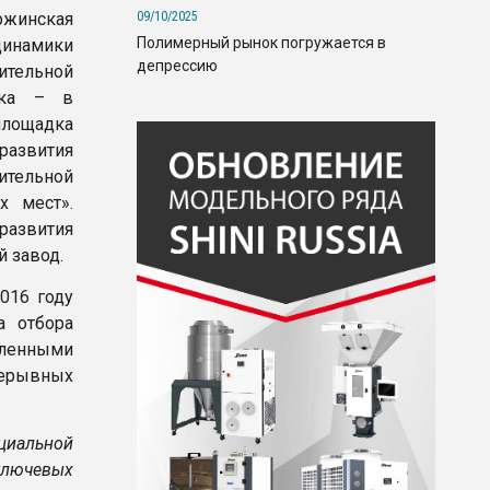
09/10/2025
ржинская
Полимерный рынок погружается в
инамики
депрессию
ительной
дка – в
площадка
азвития
ительной
х мест».
развития
 завод.
016 году
а отбора
вленными
рерывных
циальной
лючевых