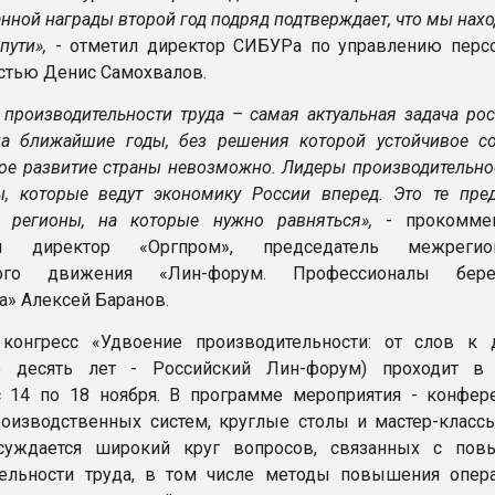
нной награды второй год подряд подтверждает, что мы нах
пути»,
- отметил директор СИБУРа по управлению перс
тью Денис Самохвалов.
производительности труда – самая актуальная задача рос
 ближайшие годы, без решения которой устойчивое со
ое развитие страны невозможно. Лидеры производительнос
 которые ведут экономику России вперед. Это те пред
, регионы, на которые нужно равняться»,
- прокоммен
ый директор «Оргпром», председатель межрегион
ного движения «Лин-форум. Профессионалы бере
а» Алексей Баранов.
 конгресс «Удвоение производительности: от слов к 
 десять лет - Российский Лин-форум) проходит в
 14 по 18 ноября. В программе мероприятия - конфер
оизводственных систем, круглые столы и мастер-классы
суждается широкий круг вопросов, связанных с по
ельности труда, в том числе методы повышения опер