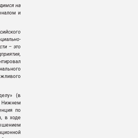
одимся на
оналом и
сийского
циально-
ти – это
приятия,
тировал
ального
жливого
делу» (в
 Нижнем
енция по
, в ходе
вышением
ационной