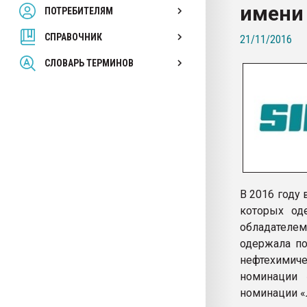
имени 
ПОТРЕБИТЕЛЯМ
Armaloy PC/ABS-1IM че
СПРАВОЧНИК
21/11/2016
ПЕРЕЙТИ НА 
СЛОВАРЬ ТЕРМИНОВ
В 2016 году
которых од
обладателе
одержала по
нефтехимич
номинации 
номинации «