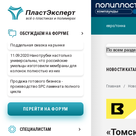
евро/тонна
Помощь в подборе мат
ОБСУЖДАЕМ НА ФОРУМЕ
Вакуум-формовочные 
Поддельная смазка на рынке
ближайшее подмосковье
Подмосковье, Москва
11.09.2020 Нанотрубки настолько
универсальны, что российские
28.07.2026 Автоматиза
умельцы изготовили мембраны для
первый план в перераб
НОВОСТИ
КАТА
колонок полностью из них
пластмасс
Продажа готового бизнеса -
28.07.2026 "Техноникол
Главная
Нов
производство SPC ламината полного
ситуацией на строител
цикла
Всё, что касается выду
бутылок
ПЕРЕЙТИ НА ФОРУМ
Материал поверхности 
вакуумного формовани
«Томс
СПЕЦИАЛИСТАМ
Продам отходы Компо
поликарбоната и АБС-п