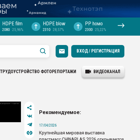
HDPE film
HDPE blow
PP hомо
2080
25,96%
2310
28,57%
2300
25,22%
ВХОД / РЕГИСТРАЦИЯ
ТРУДОУСТРОЙСТВО
ФОТОРЕПОРТАЖИ
ВИДЕОКАНАЛ
Рекомендуемое:
17/04/2026
Крупнейшая мировая выставка
пластмасс CHINAPLAS 2026 открывается