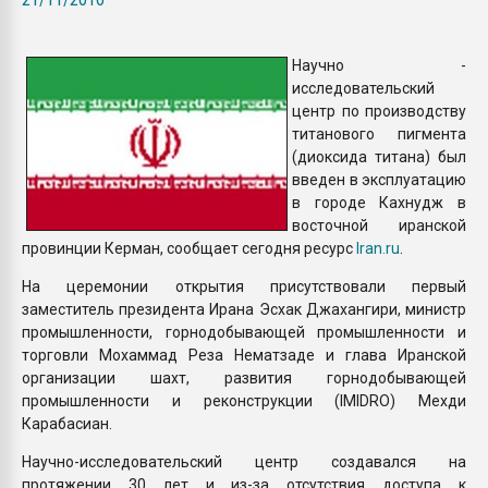
Всё, что касается выду
бутылок
Научно -
исследовательский
ПЕРЕЙТИ НА 
центр по производству
титанового пигмента
(диоксида титана) был
введен в эксплуатацию
в городе Кахнудж в
восточной иранской
провинции Керман, сообщает сегодня ресурс
Iran.ru
.
На церемонии открытия присутствовали первый
заместитель президента Ирана Эсхак Джахангири, министр
промышленности, горнодобывающей промышленности и
торговли Мохаммад Реза Нематзаде и глава Иранской
организации шахт, развития горнодобывающей
промышленности и реконструкции (IMIDRO) Мехди
Карабасиан.
Научно-исследовательский центр создавался на
протяжении 30 лет и из-за отсутствия доступа к