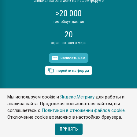
специалистов в день на нашем форуме
>20 000
тем обсуждается
20
стран со всего мира
написать нам
перейти на форум
Мы используем cookie и
Яндекс.Метрику
для работы и
ПластЭксперт © 2006. Все права защищены
анализа сайта. Продолжая пользоваться сайтом, вы
Разрешается копирование материалов сайта с обязательной
ссылкой на www.e-plastic.ru
соглашаетесь с
Политикой в отношении файлов cookie
.
Отключение cookie возможно в настройках браузера.
Разработка сайта
ПРИНЯТЬ