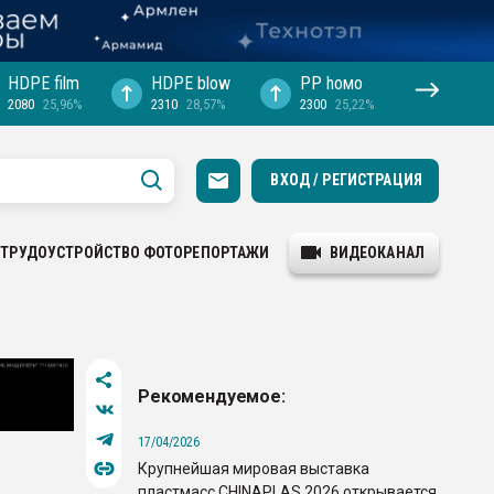
HDPE film
HDPE blow
PP hомо
2080
25,96%
2310
28,57%
2300
25,22%
ВХОД / РЕГИСТРАЦИЯ
ТРУДОУСТРОЙСТВО
ФОТОРЕПОРТАЖИ
ВИДЕОКАНАЛ
Рекомендуемое:
17/04/2026
Крупнейшая мировая выставка
пластмасс CHINAPLAS 2026 открывается