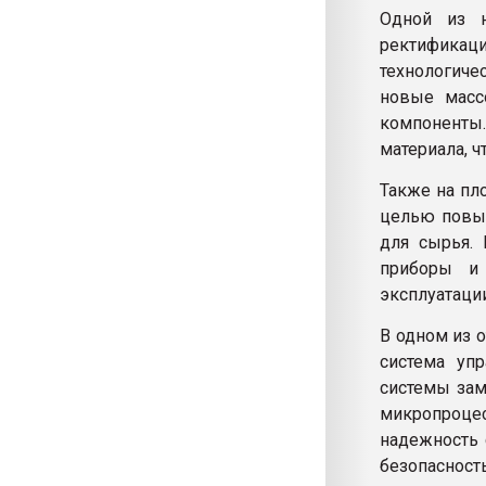
Одной из н
ректифика
технологиче
новые масс
компоненты.
материала, 
Также на пл
целью повыш
для сырья. 
приборы и 
эксплуатации
В одном из 
система уп
системы зам
микропроцес
надежность 
безопасность