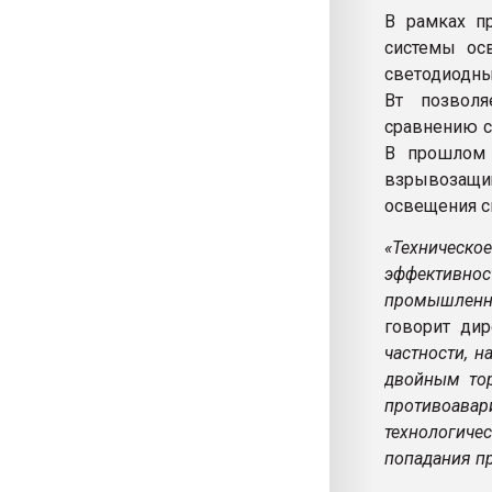
В рамках п
системы ос
светодиодны
Вт позволя
сравнению с
В прошлом 
взрывозащищ
освещения сн
«Техничес
эффективно
промышленн
говорит ди
частности, 
двойным то
противоавар
технологич
попадания п