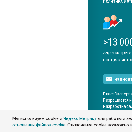
ПОЛИТИКА В О
>13 00
зарегистрир
специалисто
написа
ПластЭксперт 
Разрешается к
Разработка са
ENG
Мы используем cookie и
Яндекс.Метрику
для работы и ан
отношении файлов cookie
. Отключение cookie возможно в