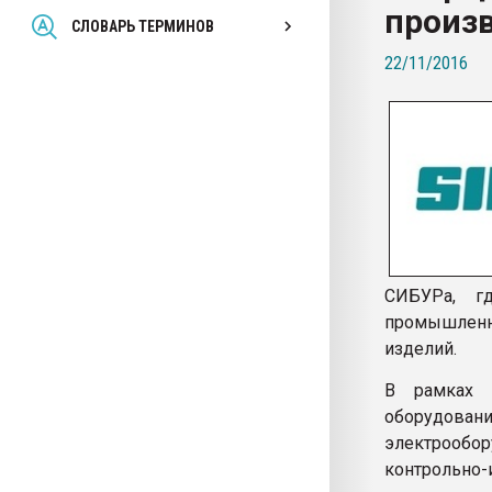
произ
Всё, что касается выду
СЛОВАРЬ ТЕРМИНОВ
бутылок
22/11/2016
ПЕРЕЙТИ НА 
СИБУРа, г
промышленн
изделий.
В рамках 
оборудова
электрообо
контрольно-