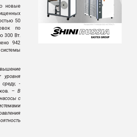
ию новые
щищенных
остью 50
овок по
 300 Вт.
лено 942
 системы
вышение
т уровня
 среду,
-
яков. –
В
 насосы с
истемами
равления
оятность