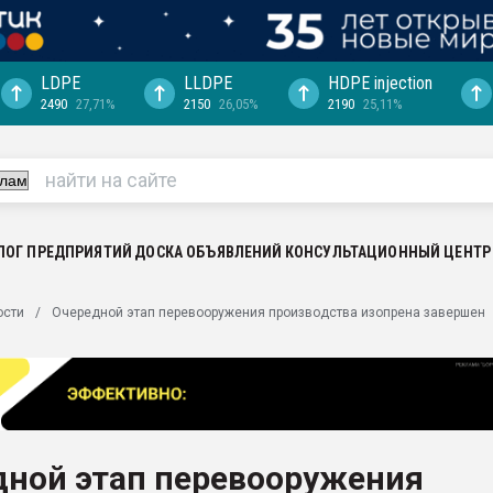
LDPE
LLDPE
HDPE injection
2490
27,71%
2150
26,05%
2190
25,11%
еса -
ината полного
"Ижевскому
ватить рынок
ЛОГ ПРЕДПРИЯТИЙ
ДОСКА ОБЪЯВЛЕНИЙ
КОНСУЛЬТАЦИОННЫЙ ЦЕНТР
ериала
машины:
ости
Очередной этап перевооружения производства изопрена завершен
, с.-в.
ция выходит на
отке
ь" довольна
дной этап перевооружения
ьном рынке