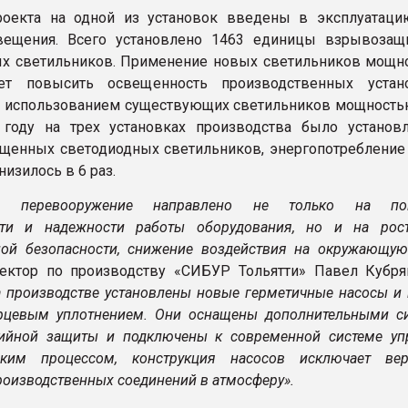
роекта на одной из установок введены в эксплуатац
вещения. Всего установлено 1463 единицы взрывоза
х светильников. Применение новых светильников мощн
ет повысить освещенность производственных устан
 использованием существующих светильников мощностью
году на трех установках производства было установ
енных светодиодных светильников, энергопотребление
изилось в 6 раз.
кое перевооружение направлено не только на по
сти и надежности работы оборудования, но и на рос
ой безопасности, снижение воздействия на окружающую
ректор по производству «СИБУР Тольятти» Павел Кубр
на производстве установлены новые герметичные насосы и
рцевым уплотнением. Они оснащены дополнительными с
ийной защиты и подключены к современной системе уп
еским процессом, конструкция насосов исключает вер
роизводственных соединений в атмосферу».