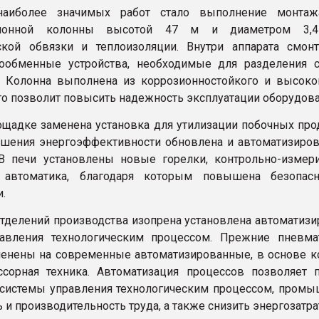
аиболее значимых работ стало выполнение монтаж
ционной колонны высотой 47 м и диаметром 3,
ской обвязки и теплоизоляции. Внутри аппарата смон
ообменные устройства, необходимые для разделения 
 Колонна выполнена из коррозионностойкого и высоко
что позволит повысить надежность эксплуатации оборудова
ощадке заменена установка для утилизации побочных прод
ения энергоэффективности обновлена и автоматизиров
В печи установлены новые горелки, контрольно-измер
автоматика, благодаря которым повышена безопасн
.
отделений производства изопрена установлена автоматизи
равления технологическим процессом. Прежние пневма
енены на современные автоматизированные, в основе к
сорная техника. Автоматизация процессов позволяет 
системы управления технологическим процессом, пром
 и производительность труда, а также снизить энергозатра