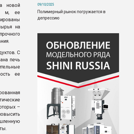
09/10/2025
а новой
Полимерный рынок погружается в
4 м, ее
депрессию
тированы
сырья на
прочного
ния.
уктов. С
ана печь
ительные
ость ее
рованная
тические
оторых –
повысить
ышленную
ты.