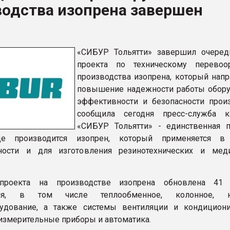
водства изопрена завершен
ва ПЭТ
ФОРУМ
«СИБУР Тольятти» завершил очеред
проекта по техническому перевоо
производства изопрена, который напр
повышение надежности работы обору
эффективности и безопасности произ
сообщила сегодня пресс-служба к
«СИБУР Тольятти» - единственная 
де производится изопрен, который применяется в
ости и для изготовления резинотехнических и мед
проекта на производстве изопрена обновлена 41 
ния, в том числе теплообменное, колонное, на
рудование, а также системы вентиляции и кондициони
измерительные приборы и автоматика.