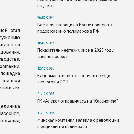
на днях
26/03/2026
Военная операция в Иране привела к
ной этап
подорожанию полимеров в РФ
ружению
16/03/2026
авлен на
Показатели нефтехимиков в 2025 году
дования,
сильно просели
водства,
омпании.
12/12/2025
площадка
Кацевман жестко развенчал псевдо-
 шинной
экологов и РОП
ицинских
01/12/2025
ГК «Алеко» отправилась на "Кассиопею"
единица
сосное,
11/11/2025
Финская компания заявила о революции
рования,
в рециклинге полимеров