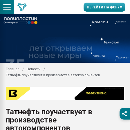
ПЕРЕЙТИ НА ФОРУМ
Продажа готового бизн
производство SPC лам
цикла
29.07.2026 ФРП помог 
заводу пластмасс" зах
ППЭ
Главная
Новости
Помощь в подборе мат
Татнефть поучаствует в производстве автокомпонентов
Вакуум-формовочные 
ближайшее подмосковье
Подмосковье, Москва
28.07.2026 Автоматиза
первый план в перераб
Татнефть поучаствует в
пластмасс
производстве
28.07.2026 "Техноникол
ситуацией на строител
автокомпонентов