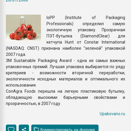
Всё, что касается выду
бутылок
IoPP (Institute of Packaging
Professionals) определил самую
ПЕРЕЙТИ НА 
экологичную упаковку. Прозрачная
ПЭТ-бутылка (DiamondClear) для
кетчупа Hunt от Constar International
(NASDAQ: CNST) признана наиболее "зеленой" упаковкой
2007 года.
3M Sustainable Packaging Award - одна из самых важных
упаковочных премий. Лучшая упаковка выбирается по ряду
критериев - возможности вторичной переработки,
экологичности исходных материалов и оптимального их
использования.
ConAgra Foods перешла на легкую пластиковую бутылку,
обладающую высокими барьерными свойствами и
прозрачностью, в 2007 году.
Upakovano.ru