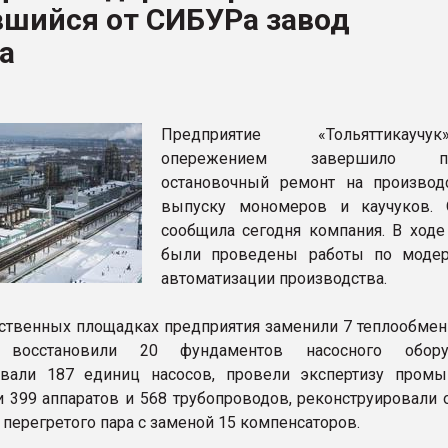
вшийся от СИБУРа завод
ва ПЭТ
а
ФОРУМ
Предприятие «Тольяттикау
опережением завершило пл
остановочный ремонт на производ
выпуску мономеров и каучуков.
сообщила сегодня компания. В ходе
были проведены работы по модер
автоматизации производства.
ственных площадках предприятия заменили 7 теплообмен
, восстановили 20 фундаментов насосного оборуд
овали 187 единиц насосов, провели экспертизу пром
и 399 аппаратов и 568 трубопроводов, реконструировали 
 перегретого пара с заменой 15 компенсаторов.