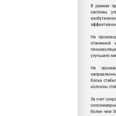
В рамках п
системы уп
изобутилено
эффективнос
На производ
отжимной 
пеноизоляц
улучшило ми
На произв
направленны
блока стаби
колонны ста
За счет сок
сополимерны
более чем 5