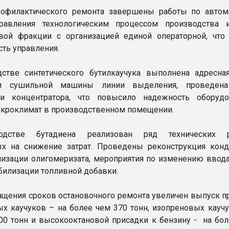
рофилактического ремонта завершены работы по автом
равления технологическим процессом производства и
вой фракции с организацией единой операторной, что
ть управления.
стве синтетического бутилкаучука выполнена адресна
и сушильной машины линии выделения, проведена
ии концентратора, что повысило надежность оборуд
кроклимат в производственном помещении.
одстве бутадиена реализован ряд технических р
х на снижение затрат. Проведены реконструкция конд
лизации олигомеризата, мероприятия по изменению ввода
билизации топливной добавки.
ращения сроков остановочного ремонта увеличен выпуск п
х каучуков – на более чем 370 тонн, изопреновых каучу
00 тонн и высокооктановой присадки к бензину - на бол