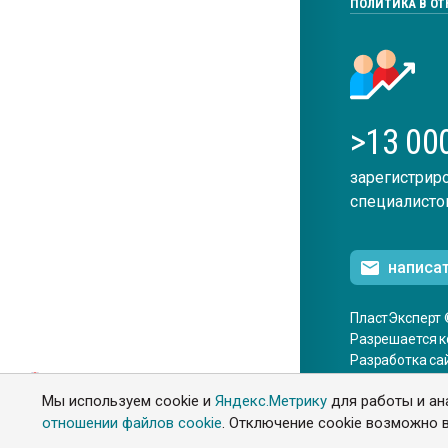
ПОЛИТИКА В О
>13 00
зарегистрир
специалисто
написа
ПластЭксперт 
Разрешается к
Разработка са
ENG
Мы используем cookie и
Яндекс.Метрику
для работы и ан
отношении файлов cookie
. Отключение cookie возможно в