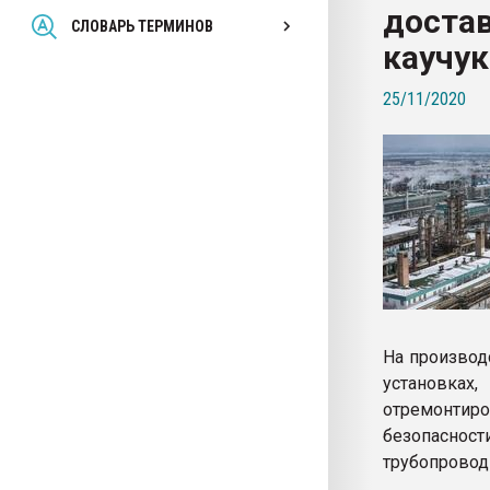
доста
Всё, что касается выду
СЛОВАРЬ ТЕРМИНОВ
бутылок
каучук
25/11/2020
ПЕРЕЙТИ НА 
На производ
установках
отремонтир
безопасност
трубопровод