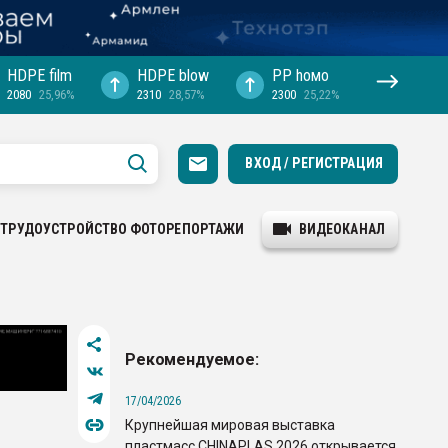
HDPE film
HDPE blow
PP hомо
2080
25,96%
2310
28,57%
2300
25,22%
ВХОД / РЕГИСТРАЦИЯ
ТРУДОУСТРОЙСТВО
ФОТОРЕПОРТАЖИ
ВИДЕОКАНАЛ
Рекомендуемое:
17/04/2026
Крупнейшая мировая выставка
пластмасс CHINAPLAS 2026 открывается