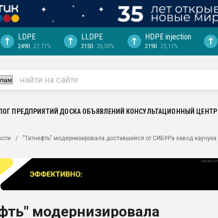
LDPE
LLDPE
HDPE injection
2490
27,71%
2150
26,05%
2190
25,11%
еса -
ината полного
"Ижевскому
ватить рынок
ЛОГ ПРЕДПРИЯТИЙ
ДОСКА ОБЪЯВЛЕНИЙ
КОНСУЛЬТАЦИОННЫЙ ЦЕНТР
ериала
машины:
ости
"Татнефть" модернизировала доставшийся от СИБУРа завод каучука
, с.-в.
ция выходит на
отке
ь" довольна
ефть" модернизировала
ьном рынке