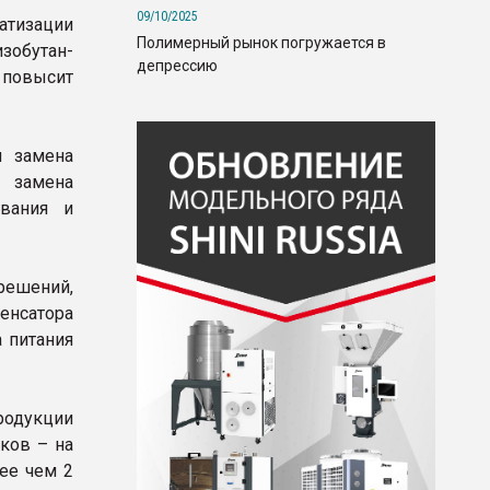
09/10/2025
атизации
Полимерный рынок погружается в
зобутан-
депрессию
 повысит
я замена
 замена
ования и
ешений,
енсатора
 питания
родукции
ков – на
ее чем 2