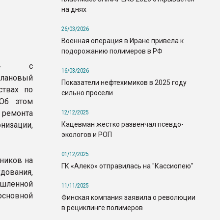
на днях
26/03/2026
Военная операция в Иране привела к
подорожанию полимеров в РФ
чук» с
16/03/2026
ановый
Показатели нефтехимиков в 2025 году
ствах по
сильно просели
 Об этом
 ремонта
12/12/2025
Кацевман жестко развенчал псевдо-
низации,
экологов и РОП
01/12/2025
ников на
ГК «Алеко» отправилась на "Кассиопею"
ования,
ышленной
11/11/2025
основной
Финская компания заявила о революции
в рециклинге полимеров