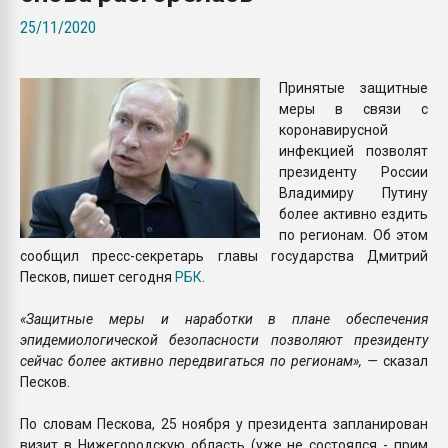
Всё, что касается выду
25/11/2020
бутылок
Принятые защитные
ПЕРЕЙТИ НА 
меры в связи с
коронавирусной
инфекцией позволят
президенту России
Владимиру Путину
более активно ездить
по регионам. Об этом
сообщил пресс-секретарь главы государства Дмитрий
Песков, пишет сегодня
РБК
.
«Защитные меры и наработки в плане обеспечения
эпидемиологической безопасности позволяют президенту
сейчас более активно передвигаться по регионам», —
сказал
Песков.
По словам Пескова, 25 ноября у президента запланирован
визит в Нижегородскую область (уже не состоялся - прим