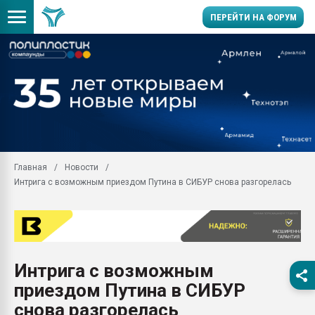
ПЕРЕЙТИ НА ФОРУМ
Продажа готового бизн
производство SPC лам
цикла
29.07.2026 ФРП помог 
заводу пластмасс" зах
ППЭ
Главная
Новости
Помощь в подборе мат
Интрига с возможным приездом Путина в СИБУР снова разгорелась
Вакуум-формовочные 
ближайшее подмосковье
Подмосковье, Москва
28.07.2026 Автоматиза
первый план в перераб
Интрига с возможным
пластмасс
приездом Путина в СИБУР
28.07.2026 "Техноникол
ситуацией на строител
снова разгорелась