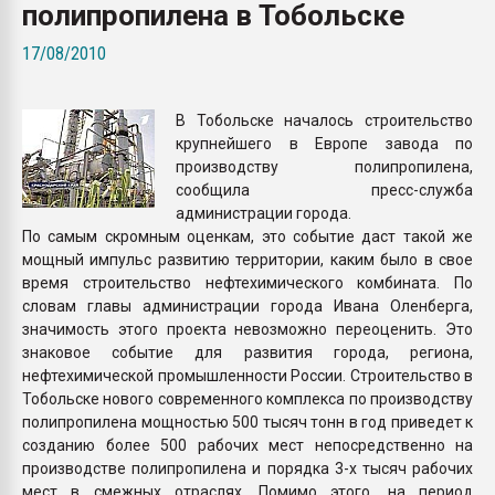
полипропилена в Тобольске
Armaloy PC/ABS-1IM че
17/08/2010
ПЕРЕЙТИ НА 
В Тобольске началось строительство
крупнейшего в Европе завода по
производству полипропилена,
сообщила пресс-служба
администрации города.
По самым скромным оценкам, это событие даст такой же
мощный импульс развитию территории, каким было в свое
время строительство нефтехимического комбината. По
словам главы администрации города Ивана Оленберга,
значимость этого проекта невозможно переоценить. Это
знаковое событие для развития города, региона,
нефтехимической промышленности России. Строительство в
Тобольске нового современного комплекса по производству
полипропилена мощностью 500 тысяч тонн в год приведет к
созданию более 500 рабочих мест непосредственно на
производстве полипропилена и порядка 3-х тысяч рабочих
мест в смежных отраслях. Помимо этого, на период