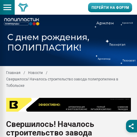
ПЕРЕЙТИ НА ФОРУМ
Помощь в подборе мат
Вакуум-формовочные 
ближайшее подмосковье
Подмосковье, Москва
28.07.2026 Автоматиза
первый план в перераб
Главная
Новости
пластмасс
Свершилось! Началось строительство завода полипропилена в
28.07.2026 "Техноникол
Тобольске
ситуацией на строител
Всё, что касается выду
бутылок
Материал поверхности 
вакуумного формовани
Свершилось! Началось
строительство завода
Продам отходы Компо
поликарбоната и АБС-п