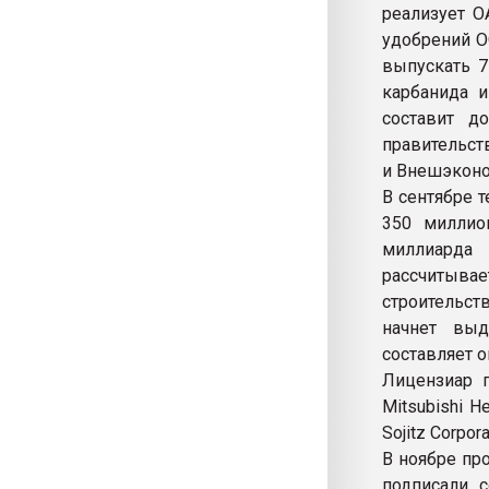
реализует О
удобрений О
выпускать 7
карбанида и
составит д
правительст
и Внешэконо
В сентябре 
350 миллио
миллиарда
рассчитыва
строительст
начнет выд
составляет о
Лицензиар п
Mitsubishi H
Sojitz Corpora
В ноябре про
подписали с