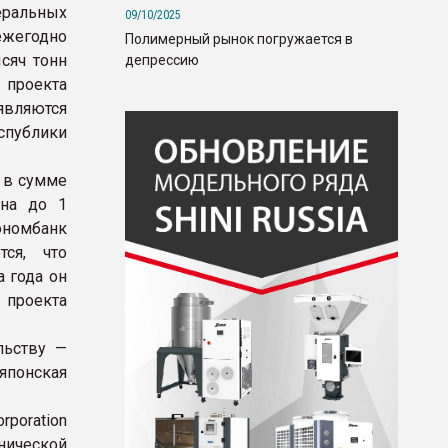
еральных
09/10/2025
ежегодно
Полимерный рынок погружается в
сяч тонн
депрессию
 проекта
являются
спублики
 в сумме
ена до 1
номбанк
тся, что
а года он
проекта
льству —
 японская
rporation
нической