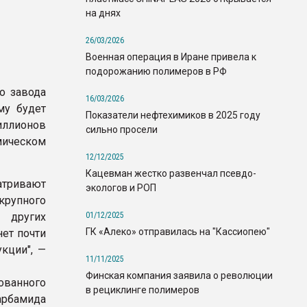
на днях
26/03/2026
Военная операция в Иране привела к
подорожанию полимеров в РФ
о завода
16/03/2026
му будет
Показатели нефтехимиков в 2025 году
иллионов
сильно просели
мическом
12/12/2025
Кацевман жестко развенчал псевдо-
атривают
экологов и РОП
крупного
01/12/2025
 других
ГК «Алеко» отправилась на "Кассиопею"
нет почти
кции", —
11/11/2025
Финская компания заявила о революции
ованного
в рециклинге полимеров
арбамида