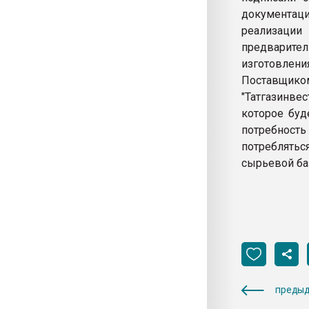
документаци
реализации
предварите
изготовления
Поставщико
"Татгазинве
которое буд
потребность
потреблятьс
сырьевой ба
предыд