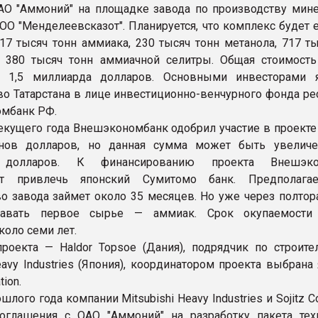
АО "Аммоний" на площадке завода по производству мин
ОО "Менделеевсказот". Планируется, что комплекс будет 
17 тысяч тонн аммиака, 230 тысяч тонн метанола, 717 ты
 380 тысяч тонн аммиачной селитры. Общая стоимость
о 1,5 миллиарда долларов. Основными инвесторами 
во Татарстана в лице инвестиционно-венчурного фонда ре
мбанк РФ.
текущего года Внешэкономбанк одобрил участие в проекте
нов долларов, но данная сумма может быть увелич
 долларов. К финансированию проекта Внешэко
ет привлечь японский Сумитомо банк. Предполагае
во завода займет около 35 месяцев. Но уже через полтор
авать первое сырье — аммиак. Срок окупаемости 
коло семи лет.
роекта — Haldor Topsoe (Дания), подрядчик по строите
eavy Industries (Япония), координатором проекта выбрана
tion.
шлого года компании Mitsubishi Heavy Industries и Sojitz Co
оглашения с ОАО "Аммоний" на разработку пакета тех