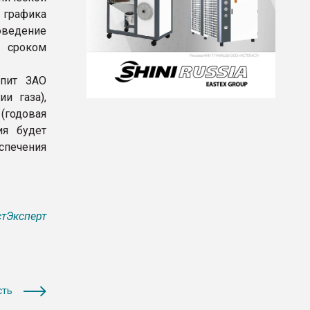
 графика
оведение
м сроком
упит ЗАО
и газа),
(годовая
ия будет
еспечения
тЭксперт
сть