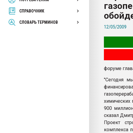
газоп
покупка, обмен
СПРАВОЧНИК
обойде
ПЕРЕЙТИ НА 
СЛОВАРЬ ТЕРМИНОВ
12/05/2009
форуме глав
"Сегодня м
финансирова
газоперер
химических 
900 миллион
сказал Дмит
Проект стр
комплекса п