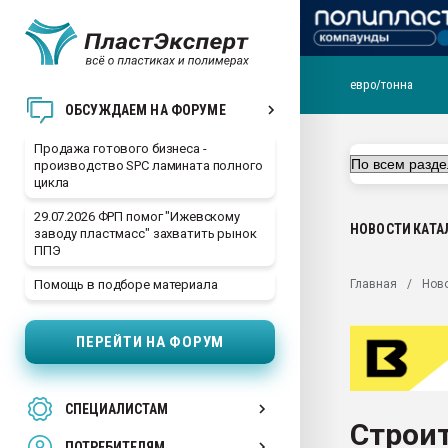
евро/тонна
28.07.2026 Автоматиза
ОБСУЖДАЕМ НА ФОРУМЕ
первый план в перераб
пластмасс
Продажа готового бизнеса -
производство SPC ламината полного
28.07.2026 "Техноникол
цикла
ситуацией на строител
29.07.2026 ФРП помог "Ижевскому
Всё, что касается выду
НОВОСТИ
КАТА
заводу пластмасс" захватить рынок
бутылок
ППЭ
Материал поверхности 
Главная
Нов
Помощь в подборе материала
вакуумного формовани
Продам отходы Компо
ПЕРЕЙТИ НА ФОРУМ
поликарбоната и АБС-п
Armaloy PC/ABS-1IM че
26.07.2022 "Сибирский т
СПЕЦИАЛИСТАМ
намного дороже
Строит
ПОТРЕБИТЕЛЯМ
Профильная литератур