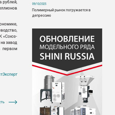
 рублей,
09/10/2025
иллионов
Полимерный рынок погружается в
депрессию
ономике,
водство,
ТК «Союз-
 на завод
а первом
тЭксперт
сть