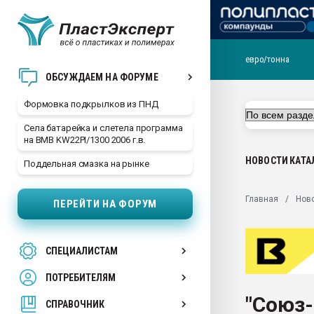
евро/тонна
Продажа готового бизн
ОБСУЖДАЕМ НА ФОРУМЕ
производство SPC лам
цикла
Формовка подкрылков из ПНД
29.07.2026 ФРП помог 
Села батарейка и слетела программа
заводу пластмасс" зах
на BMB KW22PI/1300 2006 г.в.
ППЭ
НОВОСТИ
КАТА
Поддельная смазка на рынке
Помощь в подборе мат
Вакуум-формовочные 
Главная
Нов
ПЕРЕЙТИ НА ФОРУМ
ближайшее подмосковье
Подмосковье, Москва
28.07.2026 Автоматиза
СПЕЦИАЛИСТАМ
первый план в перераб
пластмасс
ПОТРЕБИТЕЛЯМ
28.07.2026 "Техноникол
"Союз-
ситуацией на строител
СПРАВОЧНИК