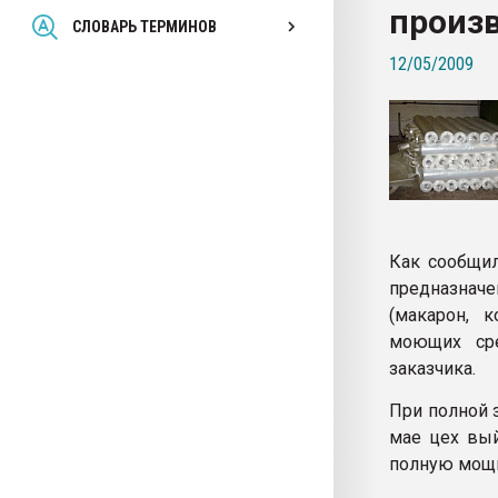
произ
Всё, что касается выду
СЛОВАРЬ ТЕРМИНОВ
бутылок
12/05/2009
ПЕРЕЙТИ НА 
Как сообщи
предназначе
(макарон, 
моющих сре
заказчика.
При полной 
мае цех вый
полную мощн