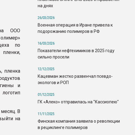
на днях
26/03/2026
Военная операция в Иране привела к
 на ООО
подорожанию полимеров в РФ
олимер»
16/03/2026
цеха по
Показатели нефтехимиков в 2025 году
 пленки,
сильно просели
12/12/2025
, пленка
Кацевман жестко развенчал псевдо-
родуктов
экологов и РОП
игиены и
логотип
01/12/2025
ГК «Алеко» отправилась на "Кассиопею"
 месяц. В
11/11/2025
выйти на
Финская компания заявила о революции
в рециклинге полимеров