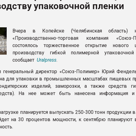
водству упаковочной пленки
ва ПЭТ
ФОРУМ
Вчера в Копейске (Челябинская область)
«Производственно-торговая компания «Союз-П
состоялось торжественное открытие нового 
производству гибкой полимерной упаковочной
сообщает
Uralpress
.
л генеральный директор «Союз-Полимер» Юрий Фендель
на для упаковки в промышленных масштабах пищевых п
кондитерских изделий, заморозки, а также средств г
дств). На нее может быть нанесена информация и 
загрузке планируется выпускать 250-300 тонн продукции в
дет на 30 процентов мощности, к сентябрю планируют 
ость.