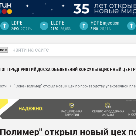
LDPE
LLDPE
HDPE injection
2490
27,71%
2150
26,05%
2190
25,11%
еса -
ината полного
"Ижевскому
ватить рынок
ЛОГ ПРЕДПРИЯТИЙ
ДОСКА ОБЪЯВЛЕНИЙ
КОНСУЛЬТАЦИОННЫЙ ЦЕНТР
ериала
машины:
ости
"Союз-Полимер" открыл новый цех по производству упаковочной пле
, с.-в.
ция выходит на
отке
ь" довольна
Полимер" открыл новый цех п
ьном рынке