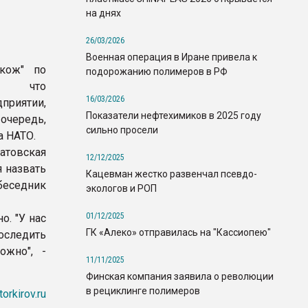
на днях
26/03/2026
Военная операция в Иране привела к
скож" по
подорожанию полимеров в РФ
л, что
16/03/2026
приятии,
Показатели нефтехимиков в 2025 году
 очередь,
сильно просели
а НАТО.
натовская
12/12/2025
я назвать
Кацевман жестко развенчал псевдо-
беседник
экологов и РОП
01/12/2025
о. "У нас
ГК «Алеко» отправилась на "Кассиопею"
оследить
ожно", -
11/11/2025
Финская компания заявила о революции
в рециклинге полимеров
torkirov.ru