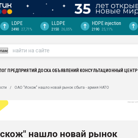
LDPE
LLDPE
HDPE injection
2490
27,71%
2150
26,05%
2190
25,11%
ериала
машины:
, с.-в.
ция выходит на
отке
ЛОГ ПРЕДПРИЯТИЙ
ДОСКА ОБЪЯВЛЕНИЙ
КОНСУЛЬТАЦИОННЫЙ ЦЕНТР
ь" довольна
ости
ОАО "Искож" нашло новай рынок сбыта - армия НАТО
ьном рынке
ва ПЭТ
пуансона для
я
Искож" нашло новай рынок
зиция
ластика