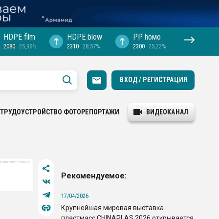
HDPE film
HDPE blow
PP hомо
2080
25,96%
2310
28,57%
2300
25,22%
ВХОД / РЕГИСТРАЦИЯ
ТРУДОУСТРОЙСТВО
ФОТОРЕПОРТАЖИ
ВИДЕОКАНАЛ
Рекомендуемое:
17/04/2026
Крупнейшая мировая выставка
пластмасс CHINAPLAS 2026 открывается