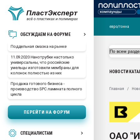
евро/тонна
Помощь в подборе мат
ОБСУЖДАЕМ НА ФОРУМЕ
Вакуум-формовочные 
Поддельная смазка на рынке
ближайшее подмосковье
Подмосковье, Москва
11.09.2020 Нанотрубки настолько
универсальны, что российские
28.07.2026 Автоматиза
умельцы изготовили мембраны для
первый план в перераб
НОВОСТИ
КАТА
колонок полностью из них
пластмасс
Продажа готового бизнеса -
28.07.2026 "Техноникол
Главная
Нов
производство SPC ламината полного
ситуацией на строител
цикла
Всё, что касается выду
бутылок
ПЕРЕЙТИ НА ФОРУМ
Материал поверхности 
вакуумного формовани
ОАО "
СПЕЦИАЛИСТАМ
Продам отходы Компо
поликарбоната и АБС-п