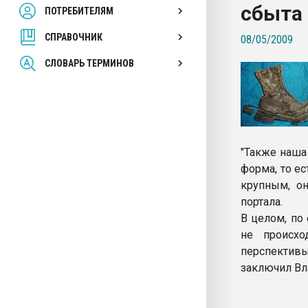
сбыта 
ПОТРЕБИТЕЛЯМ
Armaloy PC/ABS-1IM че
СПРАВОЧНИК
08/05/2009
ПЕРЕЙТИ НА 
СЛОВАРЬ ТЕРМИНОВ
"Также наша 
форма, то ес
крупным, он
портала.
В целом, по 
не происхо
перспектив
заключил Вл