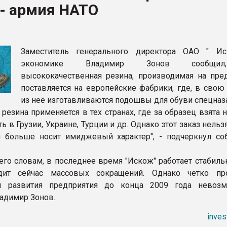
- армия НАТО
рный цвет
ФОРУМ
Заместитель генерального директора ОАО " И
экономике Владимир Зонов сообщи
высококачественная резина, производимая на пред
поставляется на европейские фабрики, где, в свою
из неё изготавливаются подошвы для обуви спецназ
резина применяется в тех странах, где за образец взята 
ть в Грузии, Украине, Турции и др. Однако этот заказ нельз
 больше носит имиджевый характер", - подчеркнул со
его словам, в последнее время "Искож" работает стабильн
дит сейчас массовых сокращений. Однако четко пр
ы развития предприятия до конца 2009 года невозм
адимир Зонов.
inves