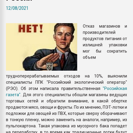
покупка, обмен
12/08/2021
ПЕРЕЙТИ НА 
Отказ магазинов и
производителей
продуктов питания от
излишней упаковки
мог бы сократить
объем
трудноперерабатываемых отходов на 10%, выяснили
специалисты ППК "Российский экологический оператор"
(РЭО). Об этом написала правительственная
"Российская
газета"
. Для этого специалисты обошли магазины ведущих
торговых сетей и обратили внимание, в какой обертке
продаются мясо, овощи и фрукты. По их мнению, ПЭТ-лотки и
подложки для овощей из ПВХ, которые сверху оборачивают
в тонкую пленку, можно заменить на аналоги, например, из
пульпокартона. Такая упаковка из мусорного бака попадет
на переработку, в то время как традиционные лотки будут