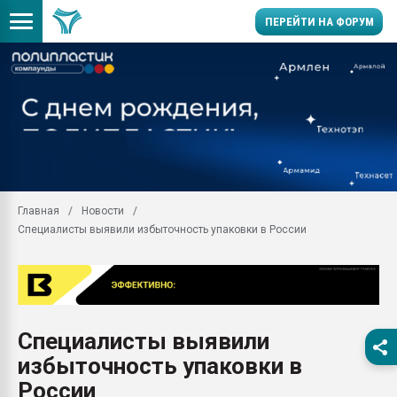
ПЕРЕЙТИ НА ФОРУМ
28.07.2026 Автоматиза
первый план в перераб
пластмасс
28.07.2026 "Техноникол
ситуацией на строител
Всё, что касается выду
Главная
Новости
бутылок
Специалисты выявили избыточность упаковки в России
Материал поверхности 
вакуумного формовани
Продам отходы Компо
поликарбоната и АБС-п
Armaloy PC/ABS-1IM че
Специалисты выявили
26.07.2022 "Сибирский т
избыточность упаковки в
намного дороже
России
Профильная литератур