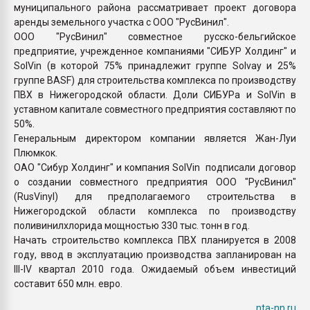
муниципального района рассматривает проект договора
аренды земельного участка с ООО "РусВинил".
ООО "РусВинил" совместное русско-бельгийское
предприятие, учрежденное компаниями "CИБУР Холдинг" и
SolVin (в которой 75% принадлежит группе Solvay и 25%
группе BASF) для строительства комплекса по производству
ПВХ в Нижегородской области. Доли СИБУРа и SolVin в
уставном капитале совместного предприятия составляют по
50%.
Генеральным директором компании является Жан-Луи
Плюмкок.
ОАО "Сибур Холдинг" и компания SolVin подписали договор
о создании совместного предприятия ООО "РусВинил"
(RusVinyl) для предполагаемого строительства в
Нижегородской области комплекса по производству
поливинилхлорида мощностью 330 тыс. тонн в год.
Начать строительство комплекса ПВХ планируется в 2008
году, ввод в эксплуатацию производства запланирован на
III-IV квартал 2010 года. Ожидаемый объем инвестиций
составит 650 млн. евро.
nta-nn.ru