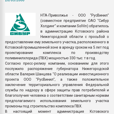
покупка, обмен
НТА-Приволжье - ООО "РусВинил"
ПЕРЕЙТИ НА 
(совместное предприятие ОАО "Сибур
Холдинг" и компании SolVin) обратилось
в администрацию Кстовского района
Нижегородской области с просьбой о
предоставлении ему земельного участка, расположенного в
Кстовской промышленной зоне в аренду сроком на 5 лет под
проектирование комплекса по производству
поливинилхлорида (ПВХ) мощностью 330 тыс. т в год.
Согласно пресс-релизу компании, основанием для этого
послужило распоряжение губернатора Нижегородской
области Валерия Шанцева "О реализации инвестиционного
проекта ООО "РусВинил", а также положительное
заключение территориального управления Федеральной
службы по надзору в сфере защиты прав потребителей и
благополучия человека о соответствии санитарным нормам
предполагаемого использования земельного участка
промзоны под строительство комплекса ПВХ.
В настоящий момент администрация Кстовского