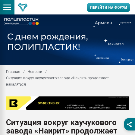
ПЕРЕЙТИ НА ФОРУМ
Продажа готового бизн
производство SPC лам
цикла
29.07.2026 ФРП помог 
заводу пластмасс" зах
ППЭ
Главная
Новости
Помощь в подборе мат
Ситуация вокруг каучукового завода «Наирит» продолжает
Вакуум-формовочные 
накаляться
ближайшее подмосковье
Подмосковье, Москва
28.07.2026 Автоматиза
первый план в перераб
пластмасс
Ситуация вокруг каучукового
28.07.2026 "Техноникол
завода «Наирит» продолжает
ситуацией на строител