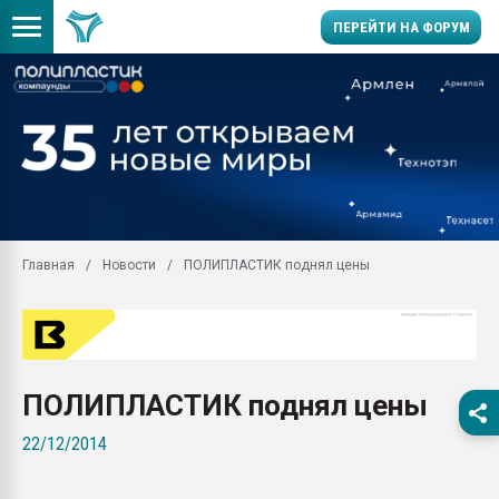
ПЕРЕЙТИ НА ФОРУМ
Продажа готового бизн
производство SPC лам
цикла
29.07.2026 ФРП помог 
заводу пластмасс" зах
ППЭ
Главная
Новости
ПОЛИПЛАСТИК поднял цены
Помощь в подборе мат
Вакуум-формовочные 
ближайшее подмосковье
Подмосковье, Москва
28.07.2026 Автоматиза
ПОЛИПЛАСТИК поднял цены
первый план в перераб
пластмасс
22/12/2014
28.07.2026 "Техноникол
ситуацией на строител