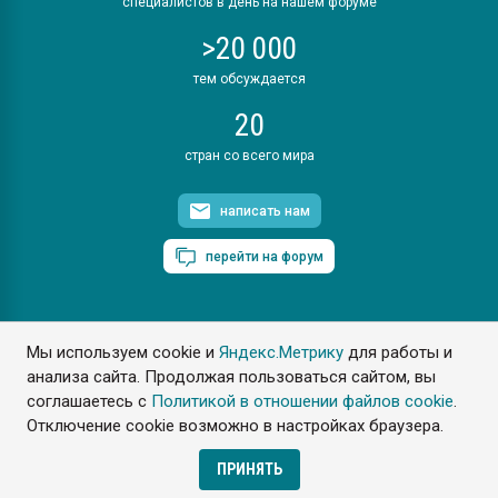
специалистов в день на нашем форуме
>20 000
тем обсуждается
20
стран со всего мира
написать нам
перейти на форум
Мы используем cookie и
Яндекс.Метрику
для работы и
ПластЭксперт © 2006. Все права защищены
анализа сайта. Продолжая пользоваться сайтом, вы
Разрешается копирование материалов сайта с обязательной
ссылкой на www.e-plastic.ru
соглашаетесь с
Политикой в отношении файлов cookie
.
Отключение cookie возможно в настройках браузера.
Разработка сайта
ПРИНЯТЬ