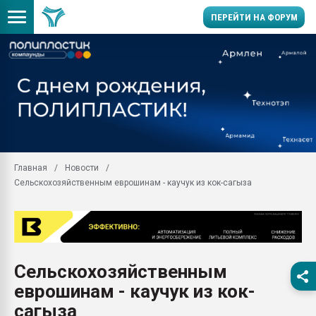
ПЕРЕЙТИ НА ФОРУМ
28.07.2026 Автоматиза
первый план в перераб
пластмасс
28.07.2026 "Техноникол
ситуацией на строител
Всё, что касается выду
Главная
Новости
бутылок
Сельскохозяйственным еврошинам - каучук из кок-сагыза
Материал поверхности 
вакуумного формовани
Продам отходы Компо
поликарбоната и АБС-п
Armaloy PC/ABS-1IM че
Сельскохозяйственным
26.07.2022 "Сибирский т
еврошинам - каучук из кок-
намного дороже
сагыза
Профильная литератур