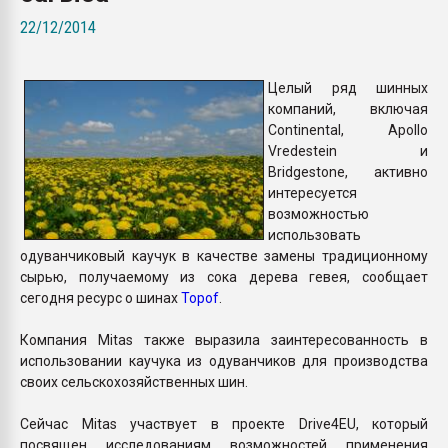
покупка, обмен
22/12/2014
ПЕРЕЙТИ НА 
Целый ряд шинных
компаний, включая
Continental, Apollo
Vredestein и
Bridgestone, активно
интересуется
возможностью
использовать
одуванчиковый каучук в качестве замены традиционному
сырью, получаемому из сока дерева гевея, сообщает
сегодня ресурс о шинах
Topof
.
Компания Mitas также выразила заинтересованность в
использовании каучука из одуванчиков для производства
своих сельскохозяйственных шин.
Сейчас Mitas участвует в проекте Drive4EU, который
посвящен исследованиям возможностей применения