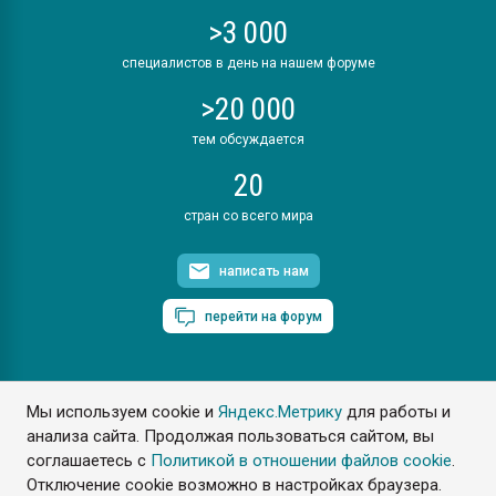
>3 000
специалистов в день на нашем форуме
>20 000
тем обсуждается
20
стран со всего мира
написать нам
перейти на форум
Мы используем cookie и
Яндекс.Метрику
для работы и
ПластЭксперт © 2006. Все права защищены
анализа сайта. Продолжая пользоваться сайтом, вы
Разрешается копирование материалов сайта с обязательной
ссылкой на www.e-plastic.ru
соглашаетесь с
Политикой в отношении файлов cookie
.
Отключение cookie возможно в настройках браузера.
Разработка сайта