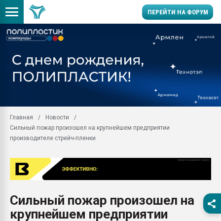
ПЕРЕЙТИ НА ФОРУМ
Продажа готового бизн
производство SPC лам
цикла
29.07.2026 ФРП помог 
заводу пластмасс" зах
ППЭ
Главная
Новости
Помощь в подборе мат
Сильный пожар произошел на крупнейшем предприятии
Вакуум-формовочные 
производителе стрейч-пленки
ближайшее подмосковье
Подмосковье, Москва
28.07.2026 Автоматиза
первый план в перераб
пластмасс
Сильный пожар произошел на
28.07.2026 "Техноникол
крупнейшем предприятии
ситуацией на строител