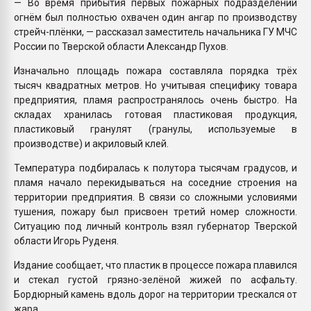
— Во время прибытия первых пожарных подразделений
огнём был полностью охвачен один ангар по производству
стрейч-плёнки, — рассказал заместитель начальника ГУ МЧС
России по Тверской области Александр Пухов.
Изначально площадь пожара составляла порядка трёх
тысяч квадратных метров. Но учитывая специфику товара
предприятия, пламя распространялось очень быстро. На
складах хранилась готовая пластиковая продукция,
пластиковый гранулят (гранулы, используемые в
производстве) и акриловый клей.
Температура подбиралась к полутора тысячам градусов, и
пламя начало перекидываться на соседние строения на
территории предприятия. В связи со сложными условиями
тушения, пожару был присвоен третий номер сложности.
Ситуацию под личный контроль взял губернатор Тверской
области Игорь Руденя.
Издание сообщает, что пластик в процессе пожара плавился
и стекал густой грязно-зелёной жижей по асфальту.
Бордюрный камень вдоль дорог на территории трескался от
жара.