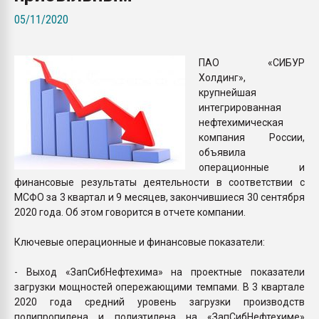
Всё, что касается выду
05/11/2020
бутылок
ПАО «СИБУР
ПЕРЕЙТИ НА 
Холдинг»,
крупнейшая
интегрированная
нефтехимическая
компания России,
объявила
операционные и
финансовые результаты деятельности в соответствии с
МСФО за 3 квартал и 9 месяцев, закончившиеся 30 сентября
2020 года. Об этом говорится в отчете компании.
Ключевые операционные и финансовые показатели:
- Выход «ЗапСибНефтехима» на проектные показатели
загрузки мощностей опережающими темпами. В 3 квартале
2020 года средний уровень загрузки производств
полипропилена и полиэтилена на «ЗапСибНефтехиме»