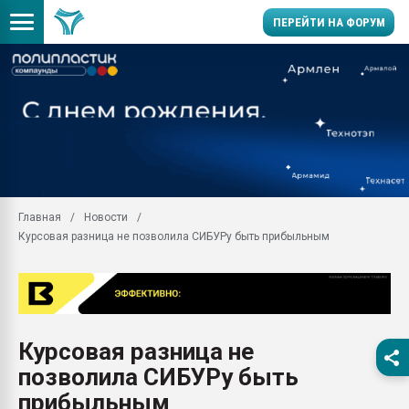
ПЕРЕЙТИ НА ФОРУМ
Продажа готового бизн
производство SPC лам
цикла
29.07.2026 ФРП помог 
заводу пластмасс" зах
ППЭ
Главная
Новости
Помощь в подборе мат
Курсовая разница не позволила СИБУРу быть прибыльным
Вакуум-формовочные 
ближайшее подмосковье
Подмосковье, Москва
28.07.2026 Автоматиза
первый план в перераб
Курсовая разница не
пластмасс
позволила СИБУРу быть
28.07.2026 "Техноникол
ситуацией на строител
прибыльным