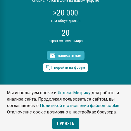
специалистов в день на нашем форуме
>20 000
тем обсуждается
20
стран со всего мира
написать нам
перейти на форум
Мы используем cookie и
Яндекс.Метрику
для работы и
ПластЭксперт © 2006. Все права защищены
анализа сайта. Продолжая пользоваться сайтом, вы
Разрешается копирование материалов сайта с обязательной
ссылкой на www.e-plastic.ru
соглашаетесь с
Политикой в отношении файлов cookie
.
Отключение cookie возможно в настройках браузера.
Разработка сайта
ПРИНЯТЬ