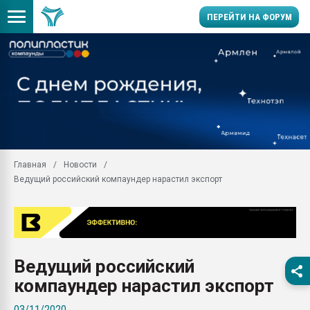
ПЕРЕЙТИ НА ФОРУМ
Продажа готового бизн
производство SPC лам
цикла
29.07.2026 ФРП помог 
заводу пластмасс" зах
ППЭ
Главная
Новости
Помощь в подборе мат
Ведущий российский компаундер нарастил экспорт
Вакуум-формовочные 
ближайшее подмосковье
Подмосковье, Москва
28.07.2026 Автоматиза
первый план в перераб
Ведущий российский
пластмасс
компаундер нарастил экспорт
28.07.2026 "Техноникол
ситуацией на строител
03/11/2020