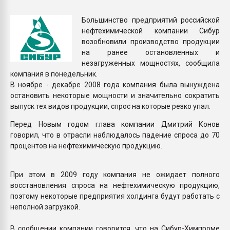
Всё, что касается выду
бутылок
Большинство предприятий российской
нефтехимической компании Сибур
возобновили производство продукции
ПЕРЕЙТИ НА 
на ранее остановленных и
незагруженных мощностях, сообщила
компания в понедельник.
В ноябре - декабре 2008 года компания была вынуждена
остановить некоторые мощности и значительно сократить
выпуск тех видов продукции, спрос на которые резко упал.
Перед Новым годом глава компании Дмитрий Конов
говорил, что в отрасли наблюдалось падение спроса до 70
процентов на нефтехимическую продукцию.
При этом в 2009 году компания не ожидает полного
восстановления спроса на нефтехимическую продукцию,
поэтому некоторые предприятия холдинга будут работать с
неполной загрузкой.
В сообщении компании говорится, что на Сибур-Химпроме