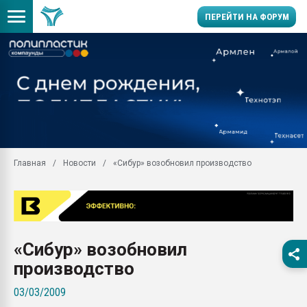
ПЕРЕЙТИ НА ФОРУМ
Продажа готового бизн
производство SPC лам
цикла
29.07.2026 ФРП помог 
заводу пластмасс" зах
ППЭ
Главная
Новости
«Сибур» возобновил производство
Помощь в подборе мат
Вакуум-формовочные 
ближайшее подмосковье
Подмосковье, Москва
28.07.2026 Автоматиза
«Сибур» возобновил
первый план в перераб
пластмасс
производство
28.07.2026 "Техноникол
03/03/2009
ситуацией на строител